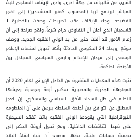
القريب من قاليباف من جهة أخرى. وأدى الإيقاف المفاجئ للبث
المباشر لبرنامج ثريا (المحسوب كمنبر للمتشددين) إلى تفجر
الفضيحة. وجاء الإيقاف عقب تصريحات وصفت بالخطيرة لـ
قاسميان الذي أعلن أن التفاوض حرام شرعاً، ولمّح صراحة إلى أن
زمام الأمور قد أفلت حتى من يد الولي الفقيه الجديد. ووصف
موقع رويداد 24 الحكومي الحادثة بأنها تحويل لمنصات الإعلام
الرسمي إلى ميدان للإعدام والرمي السياسي المتبادل بين
الأجنحة الحاكمة.
تثبت هذه المعطيات المتفجرة من الداخل الإيراني لعام 2026 أن
المواجهة الجذرية والمصيرية تعكس أزمة وجودية يعيشها
النظام في ظل انسداد الأفق السياسي والعسكري. إن العجز
المطلق عن التوافق بين أجنحة السلطة يبرهن على أن المنظومة
الثيوقراطية التي يقودها الولي الفقيه باتت تفقد السيطرة
على ضبط التناقضات الداخلية. ومع تحول أروقة الحكم إلى
تصفية حسابات علنية، يظهر بوضوح أن خيار إنقاذ البلاد