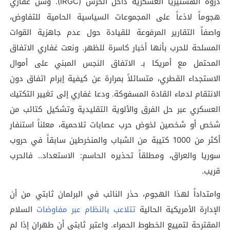
ذروة الهستيريا العسكرية داخل الحرس (IRGC). وشن غفاري
هجوماً لاذعاً على المجموعات السياسية الحامية للتفاوض،
واصفاً التقارير المرفوعة للقيادة حول عدم جاهزية القوات
المسلحة للحرب بأنها أخبار كاسرة للظهر. ونعت غفاري الاتفاق
المحتمل مع أمريكا بـ الاتفاق النجس المبني على أموال
الاستجداء القطري، متسائلاً بمرارة عن كيفية إبرام اتفاق دون
الانتقام لدماء القادة المسفوكة. ودعا غفاري إلى تغيير التكتيك
العسكري عبر حل الفرق والألوية التقليدية وتشكيل كتائب من
شخص أو شخصين لخوض حرب عصابات تلاحمية، معلناً استنفار
أكثر من 1000 كتيبة من الشباب والمنخرطين سابقاً في حروب
سوريا والعراق، ومطلقاً تحذيره الحاسم: الاستعداد.. فالحرب
قريب.
وامتداداً لهذا الهجوم، حذر النائب في البرلمان ثابتي من أن
الإدارة الأمريكية الحالية
تتلاعب بالنظام عبر مفاوضات
السلام
المقترحة لتمييع الخطوط الحمراء. واعتبر ثابتي أن طهران إذا لم