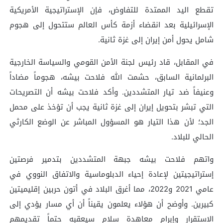
تقطع اليد الممتدة للتفاوض، فإن الإستراتيجية الأمريكية
الإسرائيلية بعد انقضاء أزمة كأس العالم ستتحول إلى هجوم
شامل يحول أمن إيران إلى غزة ثانية.
في المقابل، قاد رئيس لجنة الأمن القومي والسياسة الخارجية
البرلمانية السابق، حشمت الله فلاحت بيشه، هجوماً مضاداً
وعنيفاً ضد تيار المتشددين. وأكد فلاحت بيشه أن التصريحات
التي تبشر بتحويل إيران إلى غزة ثانية يجب أن تؤخذ على محمل
الجد؛ لأن هذا التيار هو المسؤول المباشر عن الوضع الكارثي
الحالي للبلاد.
واتهم فلاحت بيشه جبهة المتشددين بتدمير فرصتين
إستراتيجيتين لإعادة إحياء الدبلوماسية والاتفاق النووي في
عامي 2021 و2022، مما أغرق البلاد في أتون حربين إقليميتين
كبيرين. وأوضح أن هؤلاء يعلمون يقيناً أن أي مسار يؤدي إلى
الاستقرار وإبرام معاهدة سلام سيعقبه حتماً تقديمهم