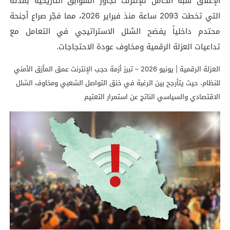
الإغلاق شبه الكامل للإنترنت تجاوز السوابق التاريخية بمدته
التي تخطت 2093 ساعة منذ فبراير 2026، مما فجّر صراع أجنحة
محتدم داخلياً يفضح الشلل الاستراتيجي في التعامل مع
تداعيات العزلة الرقمية ومخاوف عودة الاحتجاجات.
العزلة الرقمية | يونيو 2026 – تبرز أزمة حجب الإنترنت عمق المأزق الأمني
للنظام، حيث يتأرجح بين الرغبة في خنق التواصل الشعبي ومخاوف الشلل
الاقتصادي والسياسي الناتج عن استمرار التعتيم