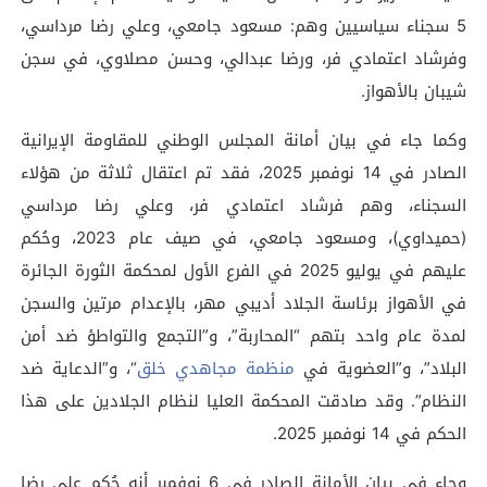
5 سجناء سياسيين وهم: مسعود جامعي، وعلي رضا مرداسي،
وفرشاد اعتمادي فر، ورضا عبدالي، وحسن مصلاوي، في سجن
شيبان بالأهواز.
وكما جاء في بيان أمانة المجلس الوطني للمقاومة الإيرانية
الصادر في 14 نوفمبر 2025، فقد تم اعتقال ثلاثة من هؤلاء
السجناء، وهم فرشاد اعتمادي فر، وعلي رضا مرداسي
(حميداوي)، ومسعود جامعي، في صيف عام 2023، وحُكم
عليهم في يوليو 2025 في الفرع الأول لمحكمة الثورة الجائرة
في الأهواز برئاسة الجلاد أديبي مهر، بالإعدام مرتين والسجن
لمدة عام واحد بتهم “المحاربة”، و”التجمع والتواطؤ ضد أمن
البلاد”، و”العضوية في
منظمة مجاهدي خلق
“، و”الدعاية ضد
النظام”. وقد صادقت المحكمة العليا لنظام الجلادين على هذا
الحكم في 14 نوفمبر 2025.
وجاء في بيان الأمانة الصادر في 6 نوفمبر أنه حُكم على رضا