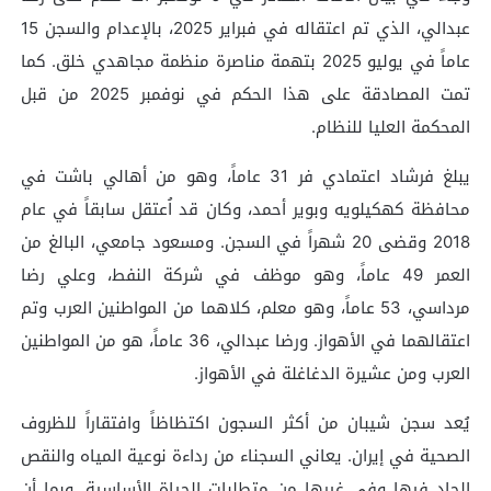
عبدالي، الذي تم اعتقاله في فبراير 2025، بالإعدام والسجن 15
عاماً في يوليو 2025 بتهمة مناصرة منظمة مجاهدي خلق. كما
تمت المصادقة على هذا الحكم في نوفمبر 2025 من قبل
المحكمة العليا للنظام.
يبلغ فرشاد اعتمادي فر 31 عاماً، وهو من أهالي باشت في
محافظة كهكيلويه وبوير أحمد، وكان قد اُعتقل سابقاً في عام
2018 وقضى 20 شهراً في السجن. ومسعود جامعي، البالغ من
العمر 49 عاماً، وهو موظف في شركة النفط، وعلي رضا
مرداسي، 53 عاماً، وهو معلم، كلاهما من المواطنين العرب وتم
اعتقالهما في الأهواز. ورضا عبدالي، 36 عاماً، هو من المواطنين
العرب ومن عشيرة الدغاغلة في الأهواز.
يُعد سجن شيبان من أكثر السجون اكتظاظاً وافتقاراً للظروف
الصحية في إيران. يعاني السجناء من رداءة نوعية المياه والنقص
الحاد فيها وفي غيرها من متطلبات الحياة الأساسية. وبما أن