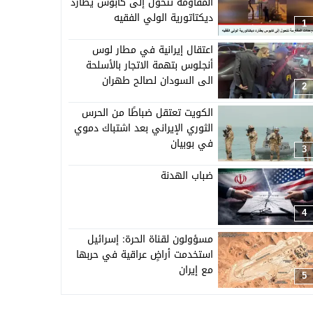
المقاومة تتحول إلى كابوس يطارد
ديكتاتورية الولي الفقيه
1
اعتقال إيرانية في مطار لوس
أنجلوس بتهمة الاتجار بالأسلحة
الى السودان لصالح طهران
2
الكويت تعتقل ضباطًا من الحرس
الثوري الإيراني بعد اشتباك دموي
في بوبيان
3
ضباب الهدنة
4
مسؤولون لقناة الحرة: إسرائيل
استخدمت أراضٍ عراقية في حربها
مع إيران
5