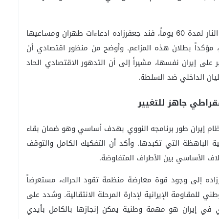
وحول التوجهات الرامية لتمديد الهدنة ووقف إطلاق النار لمدة 60 يوماً، فند جعفرزاده ادعاءات طهران ومساعيها
ؤكداً بطلان هذه المزاعم. وأوضح من منظور اقتصادي أن
 على إيران نفسها، مشيراً إلى أن التدهور الاقتصادي الحاد
يان الداخلي ضد السلطة.
مقراطي جاهز للتغيير
ظام إيران طور برنامجه النووي بهدف أساسي وهو ضمان بقاء
ية الباهظة التي تكبدها. وأكد أن التفكيك الكامل والتوقف
خلاف الأساسي بين الأطراف المتفاوضة.
رزاده إلى وجود قوة معارضة منظمة تقود الحراك، مستعرضاً
 للمقاومة الإيرانية لإدارة المرحلة الانتقالية. وشدد على
ذري في إيران هو مهمة وطنية يمكن إنجازها بالكامل بأيدي