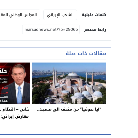
كلمات دليلية
الشعب الإيراني
المجلس الوطني للمقاو
رابط مختصر
مقالات ذات صلة
“آيا صوفيا” من متحف الى مسجد..
خاص – النظام ع
معارض إيراني: ه
– 