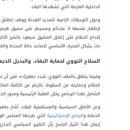
الداخلية العارمة التي تشهدها البلاد.
لإظهار نفسها كـ متحكم ومسيطر على مضيق هرمز، م
إقدام النظام على إغلاق المضيق سيعود بالضرر الأكبر
بات يشكل المحرك الأساسي لتصاعد حالة السخط والغل
السلاح النووي لحماية البقاء، والبديل الدي
وفيما يتعلق بالملف النووي، شدد جعفرزاده على أن ن
النظام وحمايته من السقوط، بالرغم من الكلفة المال
الشامل لهذا البرنامج يمثل العقبة الرئيسية ومحور ال
وعن الآفاق السياسية والمستقبلية للبلاد، أشار جعف
الخطط و
البرامج الإستراتيجية
التي طرحها المجلس الوطني
إيمان هذا التيار الراسخ بأن التغيير السياسي الج