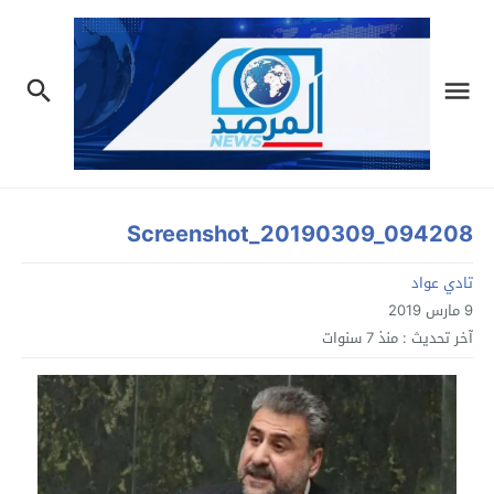
Screenshot_20190309_094208
تادي عواد
9 مارس 2019
آخر تحديث :
منذ 7 سنوات