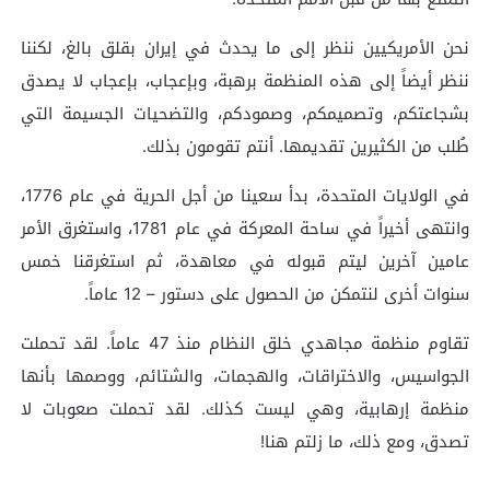
نحن الأمريكيين ننظر إلى ما يحدث في إيران بقلق بالغ، لكننا
ننظر أيضاً إلى هذه المنظمة برهبة، وبإعجاب، بإعجاب لا يصدق
بشجاعتكم، وتصميمكم، وصمودكم، والتضحيات الجسيمة التي
طُلب من الكثيرين تقديمها. أنتم تقومون بذلك.
في الولايات المتحدة، بدأ سعينا من أجل الحرية في عام 1776،
وانتهى أخيراً في ساحة المعركة في عام 1781، واستغرق الأمر
عامين آخرين ليتم قبوله في معاهدة، ثم استغرقنا خمس
سنوات أخرى لنتمكن من الحصول على دستور – 12 عاماً.
تقاوم منظمة مجاهدي خلق النظام منذ 47 عاماً. لقد تحملت
الجواسيس، والاختراقات، والهجمات، والشتائم، ووصمها بأنها
منظمة إرهابية، وهي ليست كذلك. لقد تحملت صعوبات لا
تصدق، ومع ذلك، ما زلتم هنا!