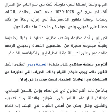
اليوم، ولقد راقبتها لفترة طويلة. كنت في مقر الناتو مع الجنرال
ألكسندر هيج في 1978-1979 عندما تمت الإطاحة بالشاه،
وعندما توقعنا ظهور الديمقراطية في إيران، وبدلاً من ذلك
حصلنا على خميني، ونحن نعرف كل ما حدث منذ ذلك الحين.
لكن إيران أمة عظيمة وشعب عظيم، حضارة تاريخية يحتجزها
رهينةً مجموعة صغيرة من المتعصبين القساة وعديمي الرحمة
والمصممين على نهب الثروة النفطية لإيران لأغراضهم الخاصة.
أنتم في منظمة مجاهدي خلق، بقيادة
السيدة رجوي
، تمثلون الأمل
لتغيير ذلك، ويجب عليكم القيام بذلك. الحريات التي نعتبرها من
المسلمات في الولايات المتحدة، ليست موجودة في إيران.
بدلاً من ذلك، أنتم تعانون في ظل نظام يؤمن بالسجن الجماعي،
وإطلاق النار على الناس في الشوارع، والاعتقال، والتعذيب،
والشنق، وقتل بعض من أفضل الشباب في البلاد. إنه نظام