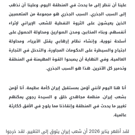
علينا أن ننظر إلى ما يحدث في المنطقة اليوم، وعلينا أن نذهب
إلى السبب الجذري. السبب الجذري هو مجموعة من المتعصبين
الذين يعيشون على الثروة النفطية للشعب الإيراني لإثراء
أنفسهم، وبناء المخابئ، ومدن الصواريخ، ومحاولة الحصول على
أسلحة نووية، وإنشاء نظام إرهابي يقتل الأبرياء، ومحاولة
اجتياح والسيطرة على الحكومات المجاورة، والتدخل في التجارة
العالمية، وفي النهاية أن يصبحوا القوة المهيمنة في المنطقة
وتدمير كل الآخرين. هذا هو السبب الجذري.
أنا هنا اليوم لأنني أؤمن بمستقبل إيران كأمة عظيمة. أنا أؤمن
بشعب إيران. منظمة مجاهدي خلق و السيدة رجوي يمكنهم
تغيير ما يحدث في المنطقة وإنقاذنا مما يلوح في الأفق ككارثة
عالمية.
لقد أظهر يناير 2026 أن شعب إيران يتوق إلى التغيير. لقد خرجوا