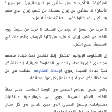
المركزية؟ بالتأكيد لا. هل ستأتي من البريطانيين؟ الفرنسيين؟
الألمان؟ لا، ستأتي من إيران نفسها. من شعب إيران الذي طفح
به الكيل. لقد قالوا كفى. إنها 47 عاماً. لا مزيد.
لا مزيد من القمع. لا مزيد من الفساد. لا مزيد من سرقة ثروة
النفط من شعب إيران. لا مزيد من إثارة الإرهاب والصراعات في
المنطقة. طفح الكيل.
إن [المقاومة الإيرانية] تتشكل. إنها تتشكل تحت قيادة منظمة
مجاهدي خلق والمجلس الوطني للمقاومة الإيرانية. إنها تتشكل
تحت قيادة السيدة رجوي. [
وحدات المقاومة
] منظمة في كل
محافظة وكل مدينة. إنها تمثل كل عرق وطائفة.
وهي تتبنى البرنامج الصحيح في الوقت المناسب. تدعو خطة
النقاط العشر للسيدة رجوي إلى ديمقراطية وانتخابات
ديمقراطية، وجميع الحقوق التي يحق للناس في كل مكان
التمتع بها من قبل الأمم المتحدة.