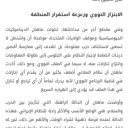
الابتزاز النووي وزعزعة استقرار المنطقة
وفي مقطع آخر من مداخلتها، تناولت ماهان الديناميكيات
الجيوسياسية وموقف الولايات المتحدة، موضحة أن واشنطن لا
تسعى لاستئناف حرب مفتوحة، بل تهدف إلى ممارسة أقصى
درجات الضغط لإجبار النظام على الجلوس إلى طاولة المفاوضات
وانتزاع تنازلات منه، لا سيما في الملف النووي. ومع ذلك، أكدت
ماهان أن نظام الملالي أضعف بكثير من أن يقدم أي تنازلات
في قضية البرنامج النووي؛ لأنه يدرك تماماً أن أي تراجع أو تنازل
في هذا الملف قد يؤدي إلى انهياره السريع.
وأوضحت ماهان أن الحالة الراهنة، التي تتأرجح بين الحرب
والسلام، هي الوضع الأنسب والأكثر راحة للنظام الإيراني. فهذه
الحالة تمنحه فرصة ذهبية لشراء الوقت، والأهم من ذلك، تبرر له
إبقاء قواته القمعية في حالة استنفار وتعبئة دائمة لمنع اندلاع