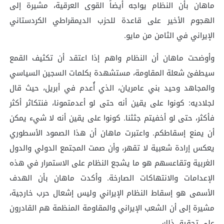
ماهان بأن النظام يواجه أيضاً القوى العرقية، مشيرة إلى
الهجوم الأخير على قاعدة للحزب الديمقراطي الكردستاني
الإيراني في الثامن من مايو.
وأوضحت ماهان أن النظام واهم إذا اعتقد أن تكثيف القمع
سيطفئ شعلة المقاومة، مستشهدة بكلمات السجين السياسي
والمجاهد وحيد بني عامريان، الذي أُعدم في أبريل، حيث قال
لجلاديه: كونوا على يقين أنه حتى لو أعدمتمونا، فنتكاثر أكثر
فأكثر، حتى لو أخفيتم جثثنا. كونوا على يقين أنه لا شيء يمكن
أن يمنع إسقاطكم. واعتبرت ماهان أن هذا الصمود الأسطوري
يعكس إرادة شعبية لا تقهر، وأن صمت المجتمع الدولي والدول
الغربية وتقاعسهم هو ما يشجع النظام على الاستمرار في هذه
الإعدامات والانتهاكات الصارخة. وأكدت ماهان بأن الهدف
الأسمى هو إسقاط النظام الإيراني وليس إشعال حرب خارجية،
مشيرة إلى أن الشعب الإيراني والمقاومة المنظمة هم القادرون
على تحقيق ذلك.