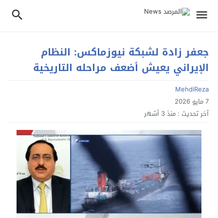
جعفر زادة لشبكة نيوزماكس: النظام
الإيراني يعيش أضعف مراحله التاريخية
MehdiReza
7 مايو 2026
آخر تحديث :
منذ 3 أشهر