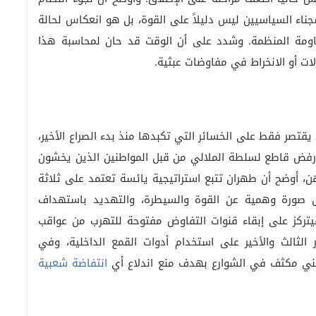
ناء السياسيين ليس دليلاً على القوة، بل هو انعكاس لحالة
ًاومة المنظمة. وشدد على أن الوقت قد حان لمحاسبة هذا
زلات أو الانخراط في مفاوضات عبثية.
 يقتصر فقط على الخسائر التي تكبدها منذ بدء الصراع الأخير،
فض قاطع لسلطة الملالي من قبل المواطنين الذين يخشون
هن، أوضح أن طهران تتبع استراتيجية يائسة تعتمد على ثلاثة
لق صورة وهمية عن القوة والسيطرة، والتهديد باستهداف
 فيتركز على إبقاء قنوات التفاوض مفتوحة للتهرب من عواقب
ر الثالث والأخير على استخدام أدوات القمع الداخلية، وفي
مني مكثف في الشوارع بهدف منع اندلاع أي
انتفاضة شعبية