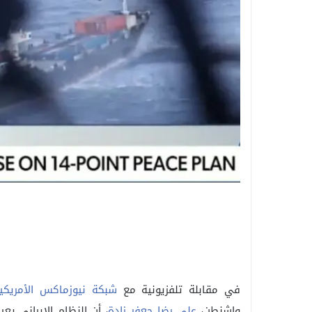
في مقابلة تلفزيونية مع
شبكة نيوزماكس الأمريكي
واشنطن،
علي رضا جعفر زادة
، أن النظام الإيراني يع