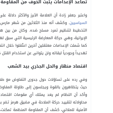
تصاعد الإعدامات يثبت الخوف من المقاومة 
واعتبر جعفر زادة أن العلامة الأبرز والأكثر دلالة
السياسيين
. وكشف أنه منذ الثلاثين من شهر مارس، 
التخطيط لتنظيم تمرد مسلح ضده. وكان من بين هؤل
الإيرانية، وهي حركة المعارضة الرئيسية التي سبق له
كما شملت الإعدامات معتقلين آخرين اعتُقلوا خلال انت
تهديداً وجودياً لبقائه ولن يتوانى عن استخدام القتل ك
اقتصاد منهار والحل الجذري بيد الشعب
وفي رده على تساؤلات حول جدوى التفاوض مع طهران
حيث يتظاهرون بالقوة ويجلسون إلى طاولة المفاو
وأكد أن النظام لم يعد يمتلك أي مقومات اقتصادية
محاولاته لتقييد حركة الملاحة في مضيق هرمز تضر ب
الأمنية للملالي، كشف أن المقاومة المنظمة تمكنت