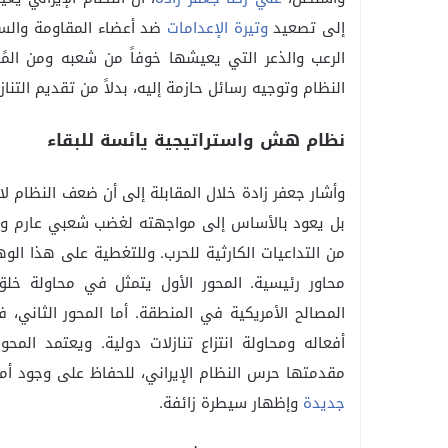
إلى تصعيد
وتيرة الإعدامات
ضد أعضاء المقاومة والسج
الرعب والذعر التي يعيشها خوفاً من شعبه ومن الم
النظام وتوجيه رسائل حازمة إليه، بدلاً من تقديم التنا
نظام هش واستراتيجية يائسة للبقاء
وأشار جعفر زادة خلال المقابلة إلى أن ضعف النظام لا
بل يعود بالأساس إلى مواجهته لغضب شعبي عارم ور
من التداعيات الكارثية للحرب. وللتغطية على هذا الو
محاور رئيسية. المحور الأول يتمثل في محاولة خ
المصالح الأمريكية في المنطقة. أما المحور الثاني،
أفعاله ومحاولة انتزاع تنازلات دولية. ويعتمد المحو
مقدمتها حرس النظام الإيراني، للحفاظ على وجود أ
جديدة
وإظهار سيطرة زائفة.