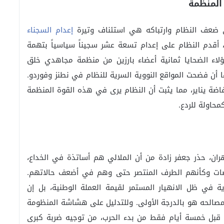
المنظمة
 على ضعف النظام وارتباكه هي استئناف وتيرة
إعدام السجناء
أقدم النظام على إعدام تسعة عشر سجيناً سياسياً بتهمة
اء الضحايا ثمانية أعضاء بارزين من منظمة مجاهدي خلق
ا أن فضحت المواقع النووية السرية للنظام في نطنز وفوردو.
فاضة يناير، مما يثبت أن النظام يرى في هذه القوة المنظمة
محاولة للردع.
، حذر جعفر زادة من أن الملالي هم أساتذة في الخداع،
ضات وكأنهم الطرف المنتصر حتى وهم في أضعف حالاتهم.
 في ظل الانهيار المستمر لقيمة العملة الوطنية، بل إن
مصالحه هو بالدرجة الأولى. وللتدليل على هشاشة المنظومة
، قبل خمسة أيام فقط من بدء الحرب، من توجيه ضربة كبرى