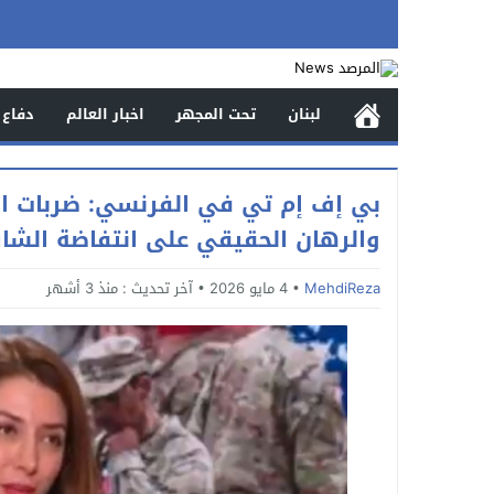
لبنان
تحت المجهر
اخبار العالم
دفاع 
بي إف إم تي في الفرنسي: ضربات ال
والرهان الحقيقي على انتفاضة الشار
MehdiReza
4 مايو 2026
آخر تحديث :
منذ 3 أشهر