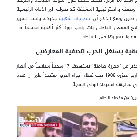
، في تقرير لها يوم الأحد 26 أبريل، تحليلاً عميقاً حول الموجة الجديدة والمرعبة
وصفته بـ استراتيجية المشنقة قد تحولت إلى الأداة الرئيسية
واطنين ومنع اندلاع أي
احتجاجات شعبية
جديدة. ولفت التقرير
لاح القمعي الداخلي بات يلعب دوراً أكثر أهمية وحسماً من
اكمة واستمرارها في السلطة.
فقیة يستغل الحرب لتصفية المعارضين
أطلقت منظمة المجتمعات الإيرانية في أوروبا صرخة تحذير من “مجزرة صامتة” تستهدف 17 سجيناً سياسياً من أنصار
مجاهدي خلق. وأكد البيان أن النظام يحاول تكرار سيناريو مجزرة 1988 تحت غطاء أجواء الحرب، مشدداً على أن هذه
في مواجهة استبداد الولي الفقیة.