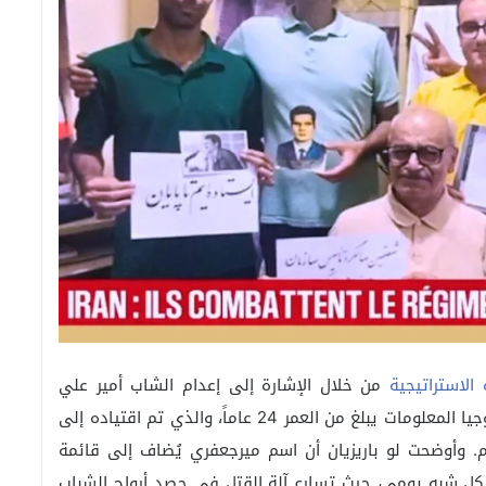
لاستراتيجية
من خلال الإشارة إلى إعدام الشاب أمير علي
ميرجعفري، وهو طالب جامعي وفني في مجال تكنولوجيا المعلومات يبلغ من العمر 24 عاماً، والذي تم اقتياده إلى
. وأوضحت لو باريزيان أن اسم ميرجعفري يُضاف إلى قائمة
بشكل شبه يومي، حيث تسارع آلة القتل في حصد أرواح الشباب