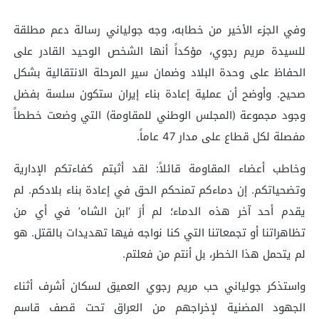
وفي الجزء الأخير من خطابه، وجه جولياني رسالة دعم مطلقة
للسيدة مريم رجوي، مؤكداً أنها الشخص الوحيد القادر على
الحفاظ على وحدة البلاد وضمان سير المرحلة الانتقالية بشكل
صحيح. وأوضح أن عملية إعادة بناء إيران ستكون سلسة بفضل
وجود مجموعة (المجلس الوطني للمقاومة) التي وضعت خططاً
مفصلة لكل قطاع على مدار 47 عاماً.
وخاطب أعضاء المقاومة قائلاً: لقد أثبتم كفاءتكم الإدارية
وتضحياتكم. إن دماءكم تمنحكم الحق في إعادة بناء بلادكم. لم
يقدم أحد آخر هذه الدماء؛ لم أرَ ‘ابن الشاه’ في أي من
تظاهراتنا أو تجمعاتنا التي كنا نواجه فيها تهديدات بالقتل. هو
لم يتحمل هذا الخطر، بل أنتم من فعلتم.
واستذكر جولياني حب مريم رجوي العميق لسكان أشرف أثناء
الجهود المضنية لإخراجهم من العراق تحت قصف قاسم