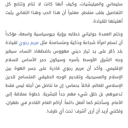
سليماني والميليشيات، وكيف أنها كانت لا تنام وتتابع كل
التفاصيل بقلب منفطر، معتبراً أن هذا الحب وهذا التفاني يثبت
أهليتها للقيادة.
وختم العمدة جولياني خطابه برؤية جيوسياسية واسعة، مؤكداً
أن تسلم امرأة شجاعة وذكية ومتسامحة مثل
مريم رجوي
لقيادة
بلد دُمّر على يد تيار ديني مهووس باضطهاد النساء، سيغير
وجه الشرق الأوسط بأسره وسيكون حجر الأساس للسلام
الإقليمي. وأكد أن مريم رجوي قادرة على جسر الهوة بين
الإسلام والمسيحية، وتقديم الوجه الحقيقي المتسامح للدين
الإسلامي للعالم، قائلاً بحماس: إن ما نناضل من أجله ليس فقط
تدميرهم، بل خلق شيء مهم جداً للبشرية. خطوة عملاقة إلى
الأمام. وسأختم كما أفعل دائماً: أراكم العام القادم في طهران،
ولكنني أريد أن أرى ‘أشرف’ تحت أي ظرف!.