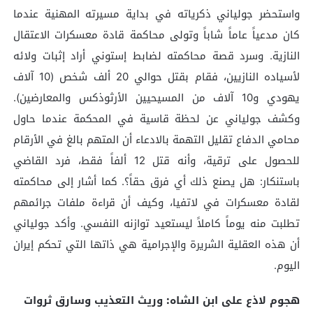
واستحضر جولياني ذكرياته في بداية مسيرته المهنية عندما
كان مدعياً عاماً شاباً وتولى محاكمة قادة معسكرات الاعتقال
النازية. وسرد قصة محاكمته لضابط إستوني أراد إثبات ولائه
لأسياده النازيين، فقام بقتل حوالي 20 ألف شخص (10 آلاف
يهودي و10 آلاف من المسيحيين الأرثوذكس والمعارضين).
وكشف جولياني عن لحظة قاسية في المحكمة عندما حاول
محامي الدفاع تقليل التهمة بالادعاء أن المتهم بالغ في الأرقام
للحصول على ترقية، وأنه قتل 12 ألفاً فقط، فرد القاضي
باستنكار: هل يصنع ذلك أي فرق حقاً؟. كما أشار إلى محاكمته
لقادة معسكرات في لاتفيا، وكيف أن قراءة ملفات جرائمهم
تطلبت منه يوماً كاملاً ليستعيد توازنه النفسي. وأكد جولياني
أن هذه العقلية الشريرة والإجرامية هي ذاتها التي تحكم إيران
اليوم.
هجوم لاذع على ابن الشاه: وريث التعذيب وسارق ثروات