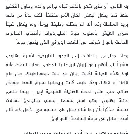
به الناس، أو حتى شعر بالذنب تجاه جرائم والده وحاول التكفير
عنها كما يفعل البعض، لكان الأمر مختلفاً. لكنه بدلاً من ذلك،
يريد السلطة رغم أنه لم يمتلك وظيفة يوماً، ولم يفعل شيئاً
سوى العيش بأسلوب حياة المليارديرات وأصحاب الطائرات
الخاصة بأموال سُرقت من الشعب الإيراني الذي يتضور جوعاً.
وعاد جولياني بالذاكرة إلى الجذور التاريخية لأسرة بهلوي،
مشيراً إلى أنهم باعوا إيران لبريطانيا العظمى مقابل النفط، وأنه
لولا هذه الخيانة لكانت إيران قد نالت ديمقراطيتها في عام
1918 أو 1953. وذكر كيف كانت بريطانيا تسرق النفط وتفرض
ضرائب حتى على الحصة الضئيلة المتبقية لإيران، بينما تتلقى
عائلة بهلوي (وهو اسم مستعار بحسب جولياني) عمولات
ضخمة، مذكراً بأن رضا شاه حصل على منصبه في الأصل لأنه كان
أفضل قاتل في فرقة القراصنة (القوزاق).
شجاعة مجاهدي خلق أمام المشانق ورعب النظام