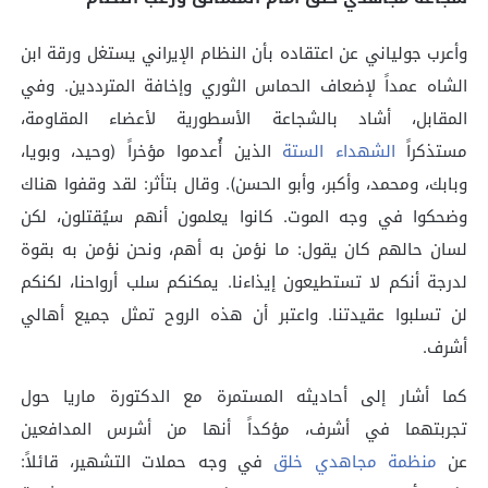
وأعرب جولياني عن اعتقاده بأن النظام الإيراني يستغل ورقة ابن
الشاه عمداً لإضعاف الحماس الثوري وإخافة المترددين. وفي
المقابل، أشاد بالشجاعة الأسطورية لأعضاء المقاومة،
مستذكراً
الشهداء الستة
الذين أُعدموا مؤخراً (وحيد، وبويا،
وبابك، ومحمد، وأكبر، وأبو الحسن). وقال بتأثر: لقد وقفوا هناك
وضحكوا في وجه الموت. كانوا يعلمون أنهم سيُقتلون، لكن
لسان حالهم كان يقول: ما نؤمن به أهم، ونحن نؤمن به بقوة
لدرجة أنكم لا تستطيعون إيذاءنا. يمكنكم سلب أرواحنا، لكنكم
لن تسلبوا عقيدتنا. واعتبر أن هذه الروح تمثل جميع أهالي
أشرف.
كما أشار إلى أحاديثه المستمرة مع الدكتورة ماريا حول
تجربتهما في أشرف، مؤكداً أنها من أشرس المدافعين
عن
منظمة مجاهدي خلق
في وجه حملات التشهير، قائلاً: