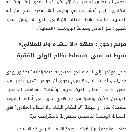
يكفي أن تجلس لخمس دقائق لكي تدرك مدى زيف وبشاعة
الأكاذيب التي تُنشر ضدكم، وكيف أنها مجرد منتج من آلة
الدعاية التابعة لهذا النظام الإرهابي الذي لا يتقن سوى
شيئين: قتل الناس وصناعة البروباغندا (الدعاية).
مريم رجوي: جبهة «لا للشاه ولا للملالي»
شرط أساسي لإسقاط نظام الولي الفقیة
خلال مؤتمر “إلى الأمام نحو جمهورية ديمقراطية” بحضور رودي
جولياني، أكدت السيدة مريم رجوي أن جوهر التغيير يكمن في
رفض كافة أشكال الديكتاتورية. وأشادت بمواقف الداعمين
الدوليين الذين وقفوا مع مجاهدي خلق في أحلك الظروف،
مشددة على أن جبهة “لا لنظام الشاه ولا لنظام الملالي” هي
الضمانة الوحيدة لتأسيس جمهورية ديمقراطية حرة.
مؤتمر المقاومة | أبريل 2026 – جبهة الشعب الإيراني ضد الاستبداد