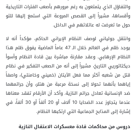
والتفاؤل الذي يتمتعون به رغم مرورهم بأصعب الفترات التاريخية
وأقساها، مشيراً إلى القصص المروعة التي استمع إليها للتو
حول ما تعرضت له عائلاتهم في الداخل.
وانتقل جولياني لوصف النظام الإيراني الحاكم، مؤكداً أنه لا
يوجد ظلم في العالم خلال الـ 47 عاماً الماضية يفوق ظلم هذا
النظام الإرهابي. وعقد مقارنة مباشرة بين قادة النظام وأسوأ
ديكتاتوريي التاريخ، مشيراً إلى أنه من الصعب التفكير في نظام
قتل من شعبه أكثر مما فعل الآيتان (خميني وخامنئي)، واصفاً
إياهما بأنهما تحولا إلى نسخة مرعبة من هتلر، وأن جرائمهما
ضد الإنسانية تعادل جرائم النازية. وأكد أن الأرقام تفقد معناها
عندما يتجاوز عدد الضحايا 10 آلاف أو 20 ألفاً أو 30 ألفاً، في
إشارة إلى المذابح الجماعية التي ارتكبها النظام.
دروس من محاكمات قادة معسكرات الاعتقال النازية