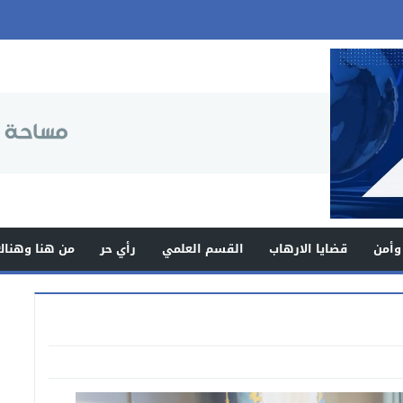
وأمن
قضايا الارهاب
القسم العلمي
رأي حر
من هنا وهناك