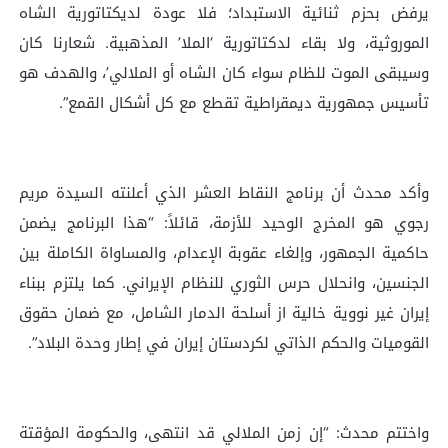
يرفض بحزم ثنائية الاستبداد؛ فلا عودة لديكتاتورية الشاه
الموروثية، ولا بقاء لدكتاتورية ‘الملا’ المذهبية. شعارنا كان
وسيبقى الموت للظام سواء كان الشاه أو الملالي’، والهدف هو
تأسيس جمهورية ديمقراطية تقطع مع كل أشكال القمع”.
وأكد محدث أن برنامج النقاط العشر الذي أعلنته السيدة مريم
رجوي هو المخرج الوحيد للأزمة، قائلاً: “هذا البرنامج يضمن
حاکمية الجمهور، وإلغاء عقوبة الإعدام، والمساواة الكاملة بين
الجنسين، وانحلال حرس الثوري للنظام الإيراني. كما يلتزم ببناء
إيران غير نووية خالية از أسلحة الدمار الشامل، مع ضمان حقوق
القوميات والحكم الذاتي لكردستان إيران في إطار وحدة البلاد”.
واختتم محدث: “إن زمن الملالي قد انتهى، والحكومة المؤقتة