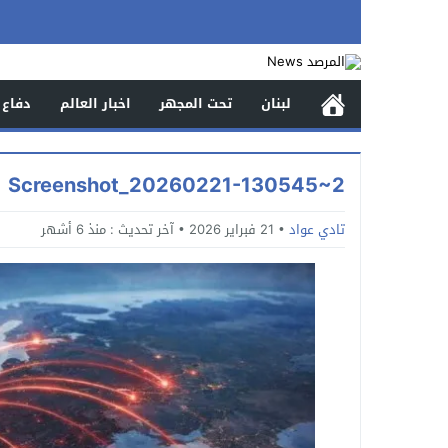
لبنان
تحت المجهر
اخبار العالم
دفاع 
Screenshot_20260221-130545~2
تادي عواد
21 فبراير 2026
آخر تحديث :
منذ 6 أشهر