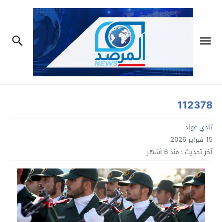
112378
تادي عواد
15 فبراير 2026
آخر تحديث :
منذ 6 أشهر