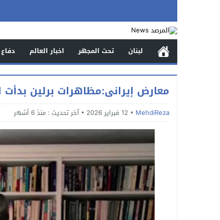
لبنان
تحت المجهر
اخبار العالم
دفاع 
معارض إيرانى:مظاهرات برلين بدأت ا
MehdiReza
12 فبراير 2026
آخر تحديث :
منذ 6 أشهر