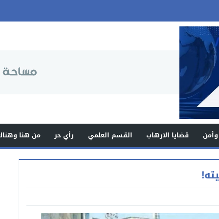
وأمن
قضايا الارهاب
القسم العلمي
رأي حر
من هنا وهناك
ته!