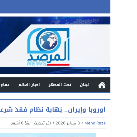
لبنان
تحت المجهر
اخبار العالم
دفاع 
أوروبا وإيران.. نِهاية نظام فقدَ شرعي
MehdiReza
3 فبراير 2026
آخر تحديث :
منذ 6 أشهر