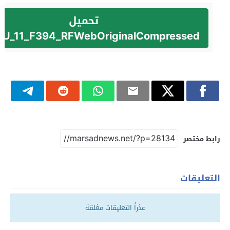
تحميل
HU_11_F394_RFWebOriginalCompressed
رابط مختصر
التعليقات
عذراً التعليقات مغلقة