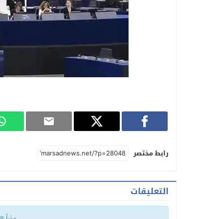
رابط مختصر
التعليقات
عذراً ا