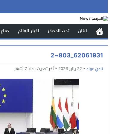
لبنان
تحت المجهر
اخبار العالم
دفاع 
62061931_803~2
تادي عواد
22 يناير 2026
آخر تحديث :
منذ 7 أشهر