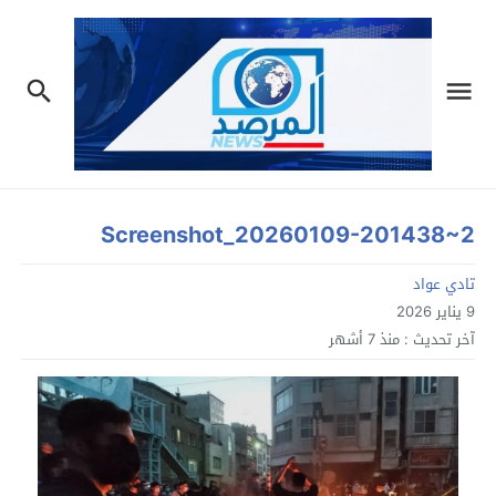
Screenshot_20260109-201438~2
تادي عواد
9 يناير 2026
آخر تحديث :
منذ 7 أشهر