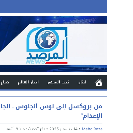
لبنان
تحت المجهر
اخبار العالم
دفاع 
من بروكسل إلى لوس أنجلوس ـ الجاليا
الإعدام”
MehdiReza
14 ديسمبر 2025
آخر تحديث :
منذ 8 أشهر