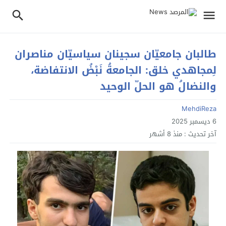
طالبان جامعیّان سجينان سیاسیّان مناصران
لِمجاهدي خلق: الجامعةُ نَبْضُ الانتفاضة،
والنضالُ هو الحلّ الوحيد
MehdiReza
6 ديسمبر 2025
آخر تحديث :
منذ 8 أشهر