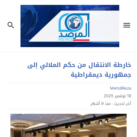
خارطة الانتقال من حكم الملالي إلى
جمهورية ديمقراطية
MehdiReza
18 نوفمبر 2025
آخر تحديث :
منذ 9 أشهر