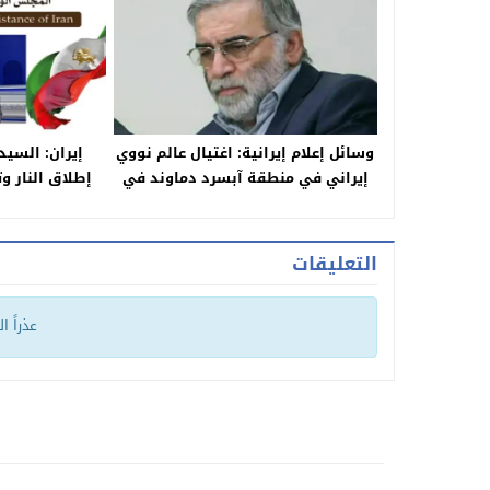
وسائل إعلام إيرانية: اغتيال عالم نووي
إيران: السي
إيراني في منطقة آبسرد دماوند في
إطلاق النار و
طهران
يؤدي إلى إنها
السل
التعليقات
عذراً ا