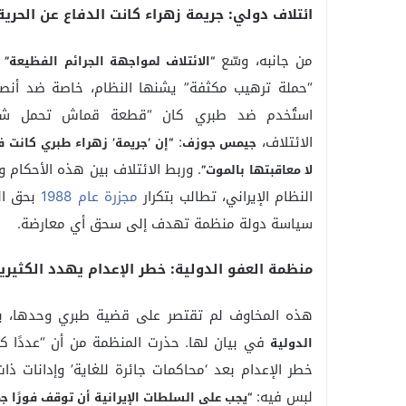
ائتلاف دولي: جريمة زهراء كانت الدفاع عن الحرية
من جانبه، وسّع
د
“الائتلاف لمواجهة الجرائم الفظيعة”
“حملة ترهيب مكثفة” يشنها النظام، خاصة ضد أنصا
استُخدم ضد طبري كان “قطعة قماش تحمل ش
الائتلاف،
:
جيمس جوزف
“إن ‘جريمة’ زهراء طبري كانت 
. وربط الائتلاف بين هذه الأحكام 
لا معاقبتها بالموت”
النظام الإيراني، تطالب بتكرار
مجزرة عام 1988
بحق ال
سياسة دولة منظمة تهدف إلى سحق أي معارضة.
منظمة العفو الدولية: خطر الإعدام يهدد الكثيري
هذه المخاوف لم تقتصر على قضية طبري وحدها، بل
في بيان لها. حذرت المنظمة من أن “عددًا كبي
الدولية
خطر الإعدام بعد ‘محاكمات جائرة للغاية’ وإدانات ذ
لبس فيه:
“يجب على السلطات الإيرانية أن توقف فورًا جم