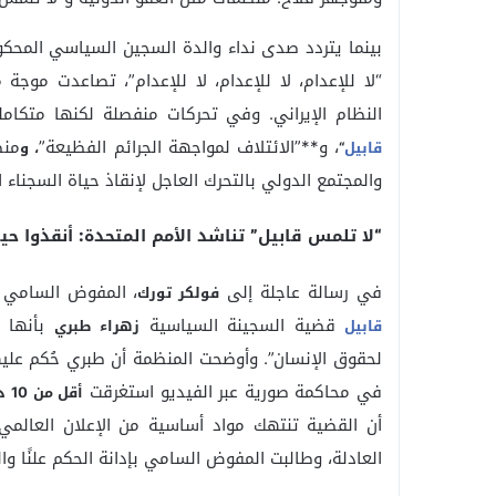
بينما يتردد صدى نداء والدة السجين السياسي المحكو
“لا للإعدام، لا للإعدام، لا للإعدام”، تصاعدت موجة 
النظام الإيراني. وفي تحركات منفصلة لكنها متكام
، و**”الائتلاف لمواجهة الجرائم الفظيعة”
منظ
قابيل
“
، و
والمجتمع الدولي بالتحرك العاجل لإنقاذ حياة السجناء
“لا تلمس قابيل” تناشد الأمم المتحدة: أنقذوا حي
في رسالة عاجلة إلى
، المفوض السامي 
فولكر تورك
قضية السجينة السياسية
بأنها “
قابيل
زهراء طبري
لحقوق الإنسان”. وأوضحت المنظمة أن طبري حُكم عليه
في محاكمة صورية عبر الفيديو استغرقت
أقل من 10 دقائق
أن القضية تنتهك مواد أساسية من الإعلان العالمي
العادلة، وطالبت المفوض السامي بإدانة الحكم علنًا وال