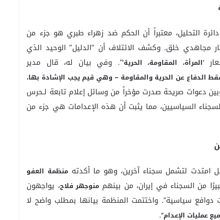
ائرة التحليل، معتبراً أن الحكم ضد زهراء طبري هو جزء من
ر مجاهدي خلق. وكشف الائتلاف أن “الدليل” الوحيد الذي
عار
“. وفي بيان له، قال مدير
‘المرأة، المقاومة، الحرية’
فقط الدفاع عن الحرية والمقاومة – وهي قيم يجب الإشادة بها،
وبين دعوات صريحة صدرت مؤخراً من وسائل إعلام تابعة لـحرس
سجناء السياسيين، مما يثبت أن هذه الإعدامات هي جزء من
ن
 امتدت لتشمل سجناء آخرين، وهو ما أكدته
منظمة العفو
رًا من السجناء في إيران، من بينهم
، يواجهون
منوجهر فلاح
ات دوافع سياسية”. واختتمت المنظمة بيانها بمطلب واضح لا
.
يع عمليات الإعدام”