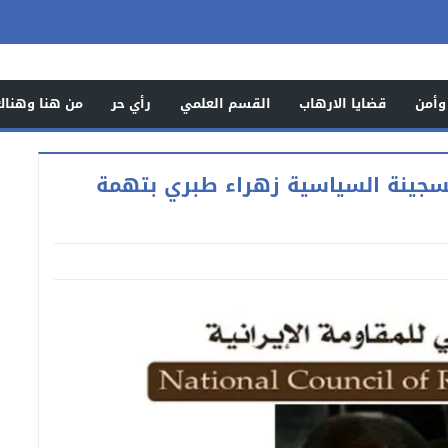
وأمن
قضايا الارهاب
القسم العلمي
رأي حر
من هنا وهناك
السجينة السياسية زهراء طبري بتهمة