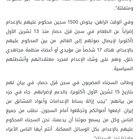
ومتفلتة”.
وفي الوقت الراهن، يخوض 1500 سجين محكوم عليهم بالإعدام
إضراباً عن الطعام في سجن قزل حصار منذ 13 تشرين الأول
(أكتوبر) لإيصال صوتهم إلى العالم. من بين المحكوم عليهم
بالإعدام، هناك 17 شخصاً من مؤيدي أو أعضاء منظمة مجاهدي
خلق، وهم على وشك الإعدام لمجرد معتقداتهم وأنشطتهم
السياسية.
وطالب السجناء المضربون في سجن قزل حصار، في بيان لهم
بتاريخ 15 تشرين الأول (أكتوبر)، بالدعم لإضرابهم. جاء في جزء
من بيانهم: “يجب إزالة بساط الإعدامات وأعواد المشانق من
إيران. ارفعوا أصواتكم وتجمّعوا أمام السجون. نطلب من جميع
الناس وكل من يسمع صوتنا أن يدعمنا، نحن السجناء المحكوم
عليهم بالإعدام، بكل الوسائل الممكنة. أنتم أيها الناس الأعزاء
ملاذنا نحن السجناء”.