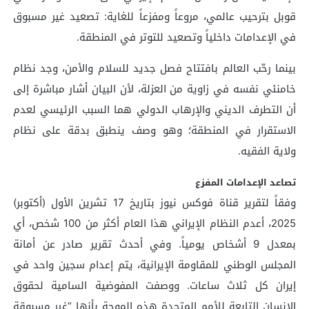
قوبل بترحيب عالمي، مروعاً ومفزعاً للغاية: تصعيد غير مسبوق
في الإعدامات داخلياً وتصعيد للتوتر في المنطقة.
بينما رحّب العالم بافتتاح فصل جديد للسلام والأمن، وجد نظام
خامنئي نفسه في زاوية من العزلة، لأن البيان أشار مباشرة إلى
أن التطرف الديني والإرهاب الدولي هما السبب الرئيسي لعدم
الاستقرار في المنطقة؛ وهو وصف ينطبق بدقة على نظام
ولاية الفقيه.
تصاعد الإعدامات المفزع
وفقاً لتقرير قناة فوكس نيوز بتاريخ 17 تشرين الأول (أكتوبر)
2025، أعدم النظام الإيراني هذا العام أكثر من 100 شخص، أي
بمعدل 9 أشخاص يومياً. وفي أحدث تقرير صادر عن أمانة
المجلس الوطني للمقاومة الإيرانية، يتم إعدام سجين واحد في
إيران كل ثلاث ساعات. ووصفت المفوضية السامية لحقوق
الإنسان التابعة للأمم المتحدة هذه الموجة بأنها “غير مسبوقة