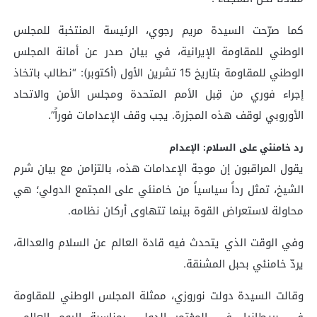
كما صرّحت السيدة مريم رجوي، الرئيسة المنتخبة للمجلس
الوطني للمقاومة الإيرانية، في بيان صدر عن أمانة المجلس
الوطني للمقاومة بتاريخ 15 تشرين الأول (أكتوبر): “نطالب باتخاذ
إجراء فوري من قِبل الأمم المتحدة ومجلس الأمن والاتحاد
الأوروبي لوقف هذه المجزرة. يجب وقف الإعدامات فوراً”.
رد خامنئي على السلام: الإعدام
يقول المراقبون إن موجة الإعدامات هذه، بالتزامن مع بيان شرم
الشيخ، تمثل رداً سياسياً من خامنئي على المجتمع الدولي؛ هي
محاولة لاستعراض القوة بينما تتهاوى أركان نظامه.
وفي الوقت الذي يتحدث فيه قادة العالم عن السلام والعدالة،
يردّ خامنئي بحبل المشنقة.
وقالت السيدة دولت نوروزي، ممثلة المجلس الوطني للمقاومة
في بريطانيا، في المؤتمر الدولي بمناسبة اليوم العالمي