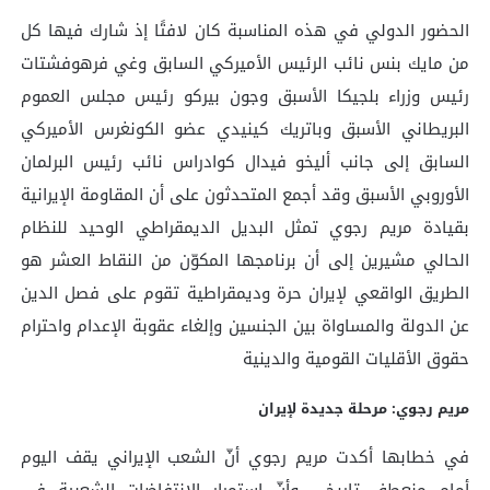
الحضور الدولي في هذه المناسبة كان لافتًا إذ شارك فيها كل
من مايك بنس نائب الرئيس الأميركي السابق وغي فرهوفشتات
رئيس وزراء بلجيكا الأسبق وجون بيركو رئيس مجلس العموم
البريطاني الأسبق وباتريك كينيدي عضو الكونغرس الأميركي
السابق إلى جانب أليخو فيدال كوادراس نائب رئيس البرلمان
الأوروبي الأسبق وقد أجمع المتحدثون على أن المقاومة الإيرانية
بقيادة مريم رجوي تمثل البديل الديمقراطي الوحيد للنظام
الحالي مشيرين إلى أن برنامجها المكوّن من النقاط العشر هو
الطريق الواقعي لإيران حرة وديمقراطية تقوم على فصل الدين
عن الدولة والمساواة بين الجنسين وإلغاء عقوبة الإعدام واحترام
حقوق الأقليات القومية والدينية
مريم رجوي: مرحلة جديدة لإيران
في خطابها أكدت مريم رجوي أنّ الشعب الإيراني يقف اليوم
أمام منعطف تاريخي وأنّ استمرار الانتفاضات الشعبية في