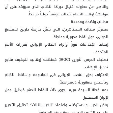
والناجی من محاولة اغتیال دبرها النظام، الذی سیؤکد على أن
مواجهة إرهاب النظام تتطلب موقفاً دولیاً موحداً.
مطالب واضحة ومحددة
ستترکز مطالب المتظاهرین، التی تمثل خارطة طریق للمجتمع
الدولی، حول نقاط محوریة وعاجلة:
إیقاف الإعدامات فوراً وإلزام النظام الإیرانی بقرارات الأمم
المتحدة.
تصنیف الحرس الثوری (IRGC) کمنظمة إرهابیة لتجفیف منابع
تمویل الإرهاب.
الاعتراف بحق الشعب الإیرانی فی المقاومة وإسقاط النظام
وتأسیس جمهوریة دیمقراطیة.
دعم خطة السیدة مریم رجوی ذات النقاط العشر کبدلیل عمل
لإیران المستقبل.
رفض الحرب والاسترضاء، واعتماد “الخیار الثالث”: تحقیق التغییر
على ید الشعب الإیرانی ومقاومته المنظمة.