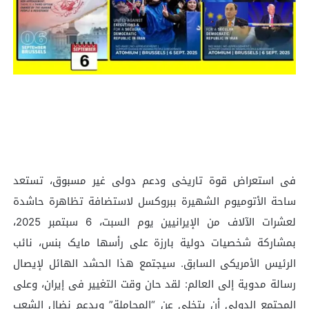
فی استعراض قوة تاریخی ودعم دولی غیر مسبوق، تستعد
ساحة الأتومیوم الشهیرة ببروکسل لاستضافة تظاهرة حاشدة
لعشرات الآلاف من الإیرانیین یوم السبت، 6 سبتمبر 2025،
بمشارکة شخصیات دولیة بارزة على رأسها مایک بنس، نائب
الرئیس الأمریکی السابق. سیجتمع هذا الحشد الهائل لإیصال
رسالة مدویة إلى العالم: لقد حان وقت التغییر فی إیران، وعلى
المجتمع الدولی أن یتخلى عن “المجاملة” ویدعم نضال الشعب