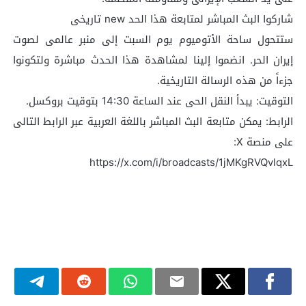
شاركوا البث المباشر لمتابعة هذا الحد new تاریخی
ستتحول ساحة الأتومیوم یوم السبت إلى منبر عالمی لصوت
إیران الحر. انضموا إلینا لمشاهدة هذا الحدث مباشرة ولتکونوا
جزءاً من هذه الرسالة التاریخیة.
التوقیت: یبدأ النقل الحی عند الساعة 14:30 بتوقیت بروکسل.
الرابط: یمکن متابعة البث المباشر باللغة العربیة عبر الرابط التالی
على منصة X:
https://x.com/i/broadcasts/1jMKgRVQvlqxL