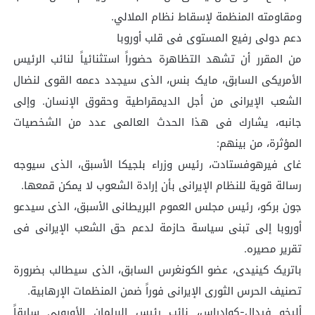
ومقاومته المنظمة لإسقاط نظام الملالي.
دعم دولی رفیع المستوى فی قلب أوروبا
من المقرر أن تشهد التظاهرة حضوراً استثنائیاً لنائب الرئیس
الأمریکی السابق، مایک بنس، الذی سیجدد دعمه القوی لنضال
الشعب الإیرانی من أجل الدیمقراطیة وحقوق الإنسان. وإلى
جانبه، یشارك فی هذا الحدث العالمی عدد من الشخصیات
المؤثرة، من بینهم:
غای فیرهوفستادت، رئیس وزراء بلجیکا الأسبق، الذی سیوجه
رسالة قویة للنظام الإیرانی بأن إرادة الشعوب لا یمکن قمعها.
جون برکو، رئیس مجلس العموم البریطانی الأسبق، الذی سیدعو
أوروبا إلى تبنی سیاسة حازمة لدعم حق الشعب الإیرانی فی
تقریر مصیره.
باتریک کینیدی، عضو الکونغرس السابق، الذی سیطالب بضرورة
تصنیف الحرس الثوری الإیرانی فوراً ضمن المنظمات الإرهابیة.
ألیخو فیدال-کوادراس، نائب رئیس البرلمان الأوروبی سابقاً