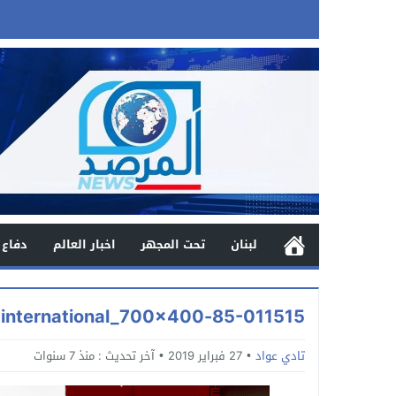
لبنان
تحت المجهر
اخبار العالم
دفاع 
85-011515-iran-amnesty-international_700x400
تادي عواد
27 فبراير 2019
آخر تحديث :
منذ 7 سنوات