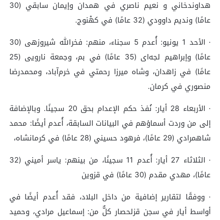
هداوندخاني و نعيم ناصري في همدان وإيمان سابقي (30
عامًا) ونديم داوودي (32 عامًا) في كهْنوج.
· الأحد 1 يونيو: أُعدم 5 سجناء، منهم: فخرالله شيروزهی (30
عامًا) وإبراهيم لجه‌ای (35 عامًا) في بم، وجمعة نارویی (25
عامًا) في زاهدان، وشاه ميرزا رحمتي في خرم‌آباد، ومحمدرضا
منصوري في كرمان.
· الأربعاء 28 أيار: نُفذ حكم الإعدام بحق 20 سجينًا. وبالإضافة
إلى من وردت أسماؤهم في البيانات السابقة، أُعدم أيضًا: محمد
شاهمرادي (29 عامًا)، فرهود حسيني (28 عامًا) في كرمانشاه،
· الثلاثاء 27 أيار: أُعدم 11 سجينًا، من بينهم: ياسر أميني (32
عامًا)، مهدي مقدم (30 عامًا) في قزوين
· ووفقًا لتقارير إضافية من داخل البلاد، فقد أُعدم أيضًا في
أواسط أيار في سجن قزلحصار كلٌّ من: إسماعيل مرادي، وحميد