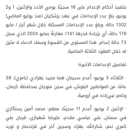
بتنفيذ أحكام الإعدام على 16 سجينًا يومي الأحد والإثنين، 1 و2
يونيو، بلغ عدد الإعدامات في عهد بزشكيان (منذ يوليو الماضي)
1302 حالة. وبلغ عدد الإعدامات المسجّلة خلال شهر أيار / مايو
176 حالة، أي بزيادة قدرها 141٪ مقارنةً بمايو 2024 الذي سجل
73 حالة إعدام. هذا المستوى من القسوة وسفك الدماء لا مثيل
له خلال العقود الثلاثة الماضية.
تفاصيل الإعدامات الأخيرة:
· الثلاثاء 3 يونيو: أُعدم سجينان هما مجيد بهزادي (بامري)، 38
عامًا، من المواطنين البلوش، في سجن منوجان بمحافظة كرمان،
وناصر نبي‌زاده في أرومية.
· الإثنين 2 يونيو: أُعدم 11 سجينًا، منهم: محمد أمين رستگاري
في سمنان، علي عباسي مقدم، علیرضا شهبازی، قربان علي
کمري نصر، شكرالله، بهزاد وسجين آخر في قزلحصار و نوید