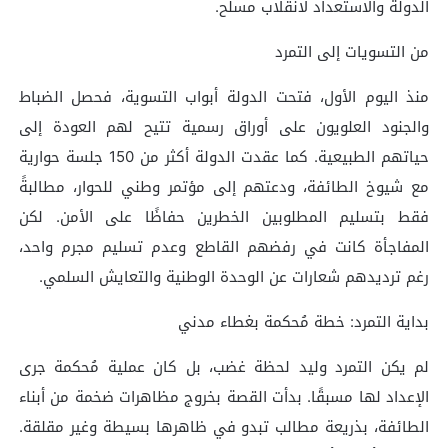
الدولة والاستعداد لانقلاب مسلح.
من التسويات إلى التمرد
منذ اليوم الأول، فتحت الدولة أبواب التسوية، فحصل الضباط
والجنود العلويون على أوراق رسمية تتيح لهم العودة إلى
حياتهم الطبيعية. كما عقدت الدولة أكثر من 150 جلسة حوارية
مع شيوخ الطائفة، ودعتهم إلى مؤتمر وطني للحوار، مطالبةً
فقط بتسليم المطلوبين الخطرين حفاظًا على الأمن. لكن
المفاجأة كانت في رفضهم القاطع وعدم تسليم مجرم واحد،
رغم ترديدهم شعارات عن الوحدة الوطنية والتعايش السلمي.
بداية التمرد: خطة مُحكمة بغطاء مدني
لم يكن التمرد وليد لحظة غضب، بل كان عملية مُحكمة جرى
الإعداد لها مسبقًا. بدأت القصة بخروج مظاهرات ضخمة من أبناء
الطائفة، بذريعة مطالب تبدو في ظاهرها بسيطة وغير مقلقة.