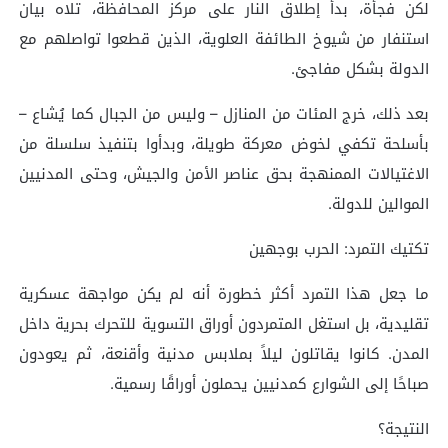
لكن فجأة، بدأ إطلاق النار على مركز المحافظة، تلاه بيان
استنفار من شيوخ الطائفة العلوية، الذين قطعوا تواصلهم مع
الدولة بشكل مفاجئ.
بعد ذلك، خرج المئات من المنازل – وليس من الجبال كما يُشاع –
بأسلحة تكفي لخوض معركة طويلة، وبدأوا بتنفيذ سلسلة من
الاغتيالات الممنهجة بحق عناصر الأمن والجيش، وحتى المدنيين
الموالين للدولة.
تكتيك التمرد: الحرب بوجهين
ما جعل هذا التمرد أكثر خطورة أنه لم يكن مواجهة عسكرية
تقليدية، بل استغل المتمردون أوراق التسوية للتحرك بحرية داخل
المدن. كانوا يقاتلون ليلاً بملابس مدنية وأقنعة، ثم يعودون
صباحًا إلى الشوارع كمدنيين يحملون أوراقًا رسمية.
النتيجة؟