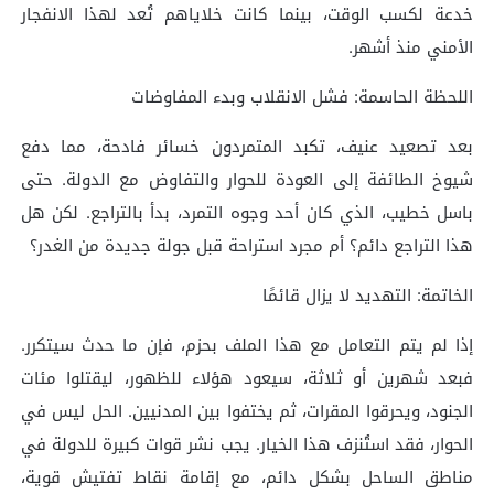
خدعة لكسب الوقت، بينما كانت خلاياهم تُعد لهذا الانفجار
الأمني منذ أشهر.
اللحظة الحاسمة: فشل الانقلاب وبدء المفاوضات
بعد تصعيد عنيف، تكبد المتمردون خسائر فادحة، مما دفع
شيوخ الطائفة إلى العودة للحوار والتفاوض مع الدولة. حتى
باسل خطيب، الذي كان أحد وجوه التمرد، بدأ بالتراجع. لكن هل
هذا التراجع دائم؟ أم مجرد استراحة قبل جولة جديدة من الغدر؟
الخاتمة: التهديد لا يزال قائمًا
إذا لم يتم التعامل مع هذا الملف بحزم، فإن ما حدث سيتكرر.
فبعد شهرين أو ثلاثة، سيعود هؤلاء للظهور، ليقتلوا مئات
الجنود، ويحرقوا المقرات، ثم يختفوا بين المدنيين. الحل ليس في
الحوار، فقد استُنزف هذا الخيار. يجب نشر قوات كبيرة للدولة في
مناطق الساحل بشكل دائم، مع إقامة نقاط تفتيش قوية،