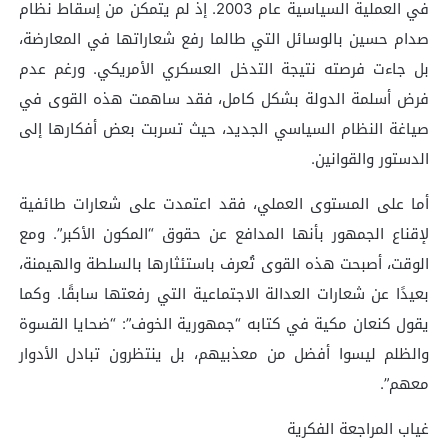
في العملية السياسية عام 2003. إذ لم يتمكن من إسقاط نظام
صدام حسين بالوسائل التي طالما رفع شعاراتها في المعارضة،
بل جاءت فرصته نتيجة التدخل العسكري الأمريكي. ورغم عدم
فرض أسلمة الدولة بشكل كامل، فقد ساهمت هذه القوى في
صياغة النظام السياسي الجديد، حيث تسربت بعض أفكارها إلى
الدستور والقوانين.
أما على المستوى العملي، فقد اعتمدت على شعارات طائفية
لإقناع الجمهور بأنها المدافع عن حقوق “المكون الأكبر”. ومع
الوقت، أصبحت هذه القوى تُعرف باستئثارها بالسلطة والهيمنة،
بعيدًا عن شعارات العدالة الاجتماعية التي رفعتها سابقًا. وكما
يقول كنعان مكية في كتابه “جمهورية الخوف”: “ضحايا القسوة
والظلم ليسوا أفضل من معذبيهم، بل ينتظرون تبادل الأدوار
معهم”.
غياب المراجعة الفكرية