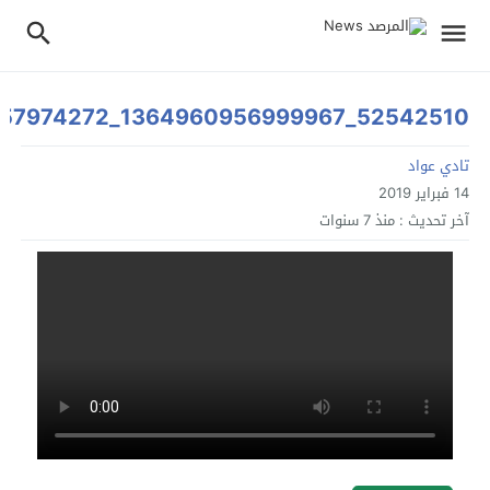
52542510_1364960956999967_4569060649857974272_n
تادي عواد
14 فبراير 2019
آخر تحديث :
منذ 7 سنوات