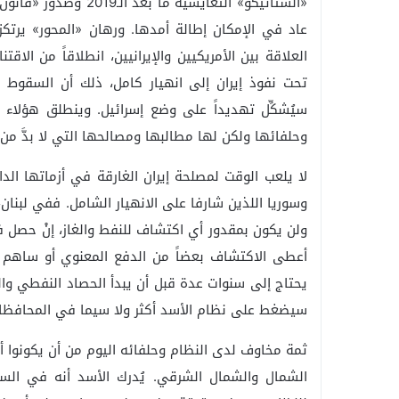
«الستاتيكو» التعايشية
عاد في الإمكان إطالة أمدها. ورهان «المحور» يرتك
العلاقة بين الأمريكيين والإيرانيين، انطلاقاً من الاق
تحت نفوذ إيران إلى انهيار كامل، ذلك أن السقوط
سيُشكِّل تهديداً على وضع إسرائيل. وينطلق هؤلاء
وحلفائها ولكن لها مطالبها ومصالحها التي لا بدَّ من ت
لا يلعب الوقت لمصلحة إيران الغارقة في أزماتها الدا
وسوريا اللذين شارفا على الانهيار الشامل. ففي لبنا
ولن يكون بمقدور أي اكتشاف للنفط والغاز، إنْ حصل في
أعطى الاكتشاف بعضاً من الدفع المعنوي أو ساهم 
يحتاج إلى سنوات عدة قبل أن يبدأ الحصاد النفطي والغ
سيضغط على نظام الأسد أكثر ولا سيما في المحافظات
ثمة مخاوف لدى النظام وحلفائه اليوم من أن يكونوا 
الشمال والشمال الشرقي. يُدرك الأسد أنه في السوي