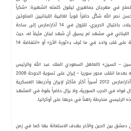
20 إلى ساحة رياض الصلح في مهرجان جماهيري ليقول كلمته الشهيرة: «شكراً
نصر الله شكَّل حافزاً قوياً لغالبية اللبنانيين المناوئين
لسوريا، المتهمة جرّاء قبضة نظامها الأمني على البلاد، باغتيال الحريري، للنزول في 14 آذار/مارس إلى ساحة
اللبناني في مشهد لم يسبق أن شهد لبنان مثيلاً له، حيث
جمعت أكثرية المسيحيين والسُّـنّة والدروز ونخباً شيعية على قلب واحد في ما عُرف بـ«ثورة الأرز» أو «انتفاضة 14
سين – السين» (العاهل السعودي الملك عبد الله والرئيس
السوري) ما بين 2009 – 2011 جرى تكريسها لنصر الله بعدما انقلب محور سوريا – إيران على تسوية الدوحة 2008
وأضحى النظام السوري، بعد ثورة شعبه عليه منذ آذار/مارس 2012 أسيراً أكثر فأكثر لإيران وأذرعها العسكرية
 قواه في الحرب السورية، ولا يزال حاضراً بقوة في المشهد
ه الرئيسي منخرطة راهناً في حربها على أوكرانيا.
 دمشق بين الحين والآخر بهدف الاستعانة بها كما في زمن