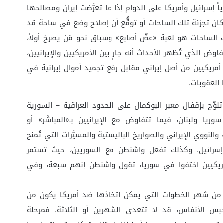
ً إسرائيل وأمريكا على الدوام إذا ما تعرَّضت إيران ومصالحها
ان تجزئة تلك الساحات أو توقُّع أن إصلاح وضع في ساحة قد
الساحات هو لعبة «عضّ أصابع» وسباق نحو مَن يصرخ أولاً،
الذي تُظهر الأحداث أنه جارٍ بين الأمريكيين والإيرانيين،
مريكيين من أصل إيراني مقابل رفع تجميد أموال إيرانية في
 العقوبات.
تلوِّح بإقفال معبر البوكمال على الحدود العراقية – السورية
يا ولبنان، فيما تتفاوض مع الإيرانيين بـ«المباشَر» أو
لنووي الإيراني والصواريخ الباليستية والمسيَّرات التي تُمنح
وإسرائيل. وكذلك تفعل واشنطن مع السوريين، حيث تستمر
ريكيين اختفوا في سوريا، تقول واشنطن إنهم سبعة، وفي
ر من شهر الخطوات التي يمكن اتخاذها ضد أمريكا يكون من
حبس الأنفاس، قد لا تتعدى الشهرين أو الثلاثة. فمرحلة