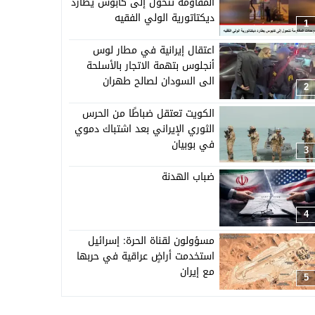
المقاومة تتحول إلى كابوس يطارد
ديكتاتورية الولي الفقيه
1
اعتقال إيرانية في مطار لوس
أنجلوس بتهمة الاتجار بالأسلحة
الى السودان لصالح طهران
2
الكويت تعتقل ضباطًا من الحرس
الثوري الإيراني بعد اشتباك دموي
في بوبيان
3
ضباب الهدنة
4
مسؤولون لقناة الحرة: إسرائيل
استخدمت أراضٍ عراقية في حربها
مع إيران
5