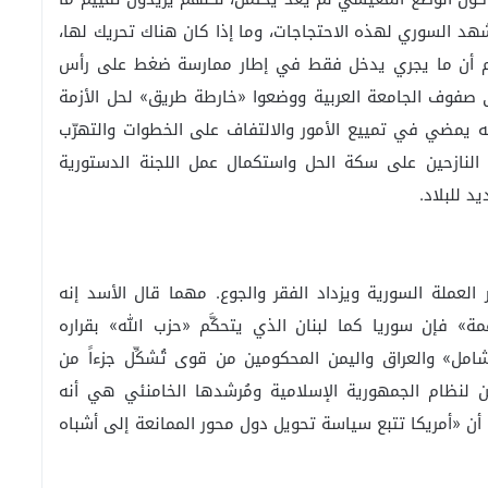
هد السوري لهذه الاحتجاجات، وما إذا كان هناك تحريك لها،
هناك محاولات دعم لاستعادة بدايات الـ2012 أم أن ما يجري يدخل فقط في إطار ممارسة ضغط على رأس
لى صفوف الجامعة العربية ووضعوا «خارطة طريق» لحل الأزمة
 يمضي في تمييع الأمور والالتفاف على الخطوات والتهرّب
لنازحين على سكة الحل واستكمال عمل اللجنة الدستورية
د للبلاد.
 العملة السورية ويزداد الفقر والجوع. مهما قال الأسد إنه
ة» فإن سوريا كما لبنان الذي يتحكَّم «حزب الله» بقراره
امل» والعراق واليمن المحكومين من قوى تُشكِّل جزءاً من
ين لنظام الجمهورية الإسلامية ومُرشدها الخامنئي هي أنه
» أن «أمريكا تتبع سياسة تحويل دول محور الممانعة إلى أشباه