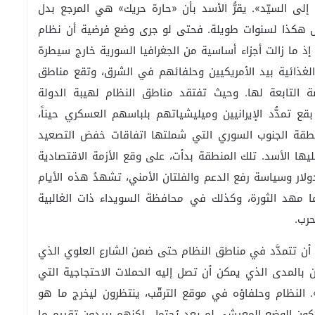
لى السيّد». يقرُّ الأسد بأن «حارة حريك» هي المرجع بدل
ال هكذا لسنوات طويلة. فحتى لو جرى وضع فرضية أن نظام
ذ ما زالت أجزاء أساسية من الجغرافيا السورية خارج سيطرة
ة الغذائية بيد الأمريكيين وحلفائهم في الشرق، وتقع مناطق
 التابعة لها. وحيث تفتقد مناطق النظام لهيبة الدولة
 تمدُّد الإيرانيين وميليشياتهم بلباسهم العسكري حيناً،
نطقة الجنوب السوري التي شملتها اتفاقات خفض التصعيد
ّ عليها الأسد. تلك المنطقة بدأت، على وقع الأزمة الاقتصادية
لدولار وسياسة رفع الدعم والفلتان الأمني، تشهدُ هذه الأيام
عا مهد الثورة، وكذلك في محافظة السويداء ذات الغالبية
حرب.
 أن تتمدَّد في مناطق النظام حتى ضمن الشارع العلوي الذي
ن بالمدى الذي يمكن أن تصل إليه الحملات الاحتجاجية التي
. النظام وحلفاؤه في موقع الترقّب، ينتظرون ليخرج ما هو
 كون الوضع المعيشي لم يعد يُحتمل، لكنهم يريدون تقييم ما