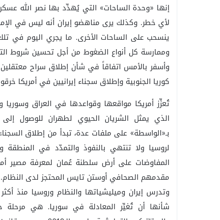
إنها «وحدة الساحات» التي يُهدِّد بها نصر الله عسكريا
لأي خطر. وكذلك يرى مناهضو إيران أنه ليس في الإمك
ينسحب على الساحات الأخرى. ما يجري اليوم في تلك 
وممارسة كل أنواع الضغوط من أجل تحسين شروط التفاوض 
وأسفر بالأمس اتفاقاً في شأن إطلاق سراح معتقلين أ
كوريا الجنوبية وإطلاق سجناء إيرانيين في أمريكا خرقوا
تُعزِّز أمريكا مواقعها وقواعدها في العراق وسوريا و
الذي يمثل الشريان الحيوي لطهران للوصول إلى سور
بـ«الواسطة» على ملفات عدة، تبدأ من إطلاق السجناء وا
لروسيا ولا تنتهي بالنفوذ والتمدّد في المنطقة 
المفاوضات على أرض سلطنة عُمان لمعرفة مصير أم
مقدمهم الصحافي أوستن تايس المحتجز لدى النظام.
وتدرس إيران وميليشياتها والنظام وروسيا منذ أكث
شأنها أن تُغيِّر المعادلة في سوريا. هي مرحلة 