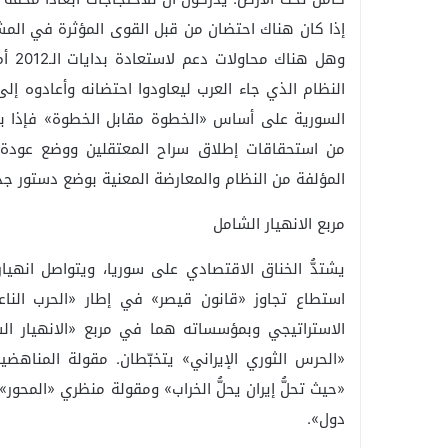
إذا كان هناك احتضان من قبل القوى المؤثرة في المش
وهل 
النظام الذي جاء العرب ليعاودوا احتضانه وأعادوه إ
السورية على أساس «الخطوة مقابل الخطوة» فإذا به
من استحقاقات إطلاق سراح المعتقلين ووضع عودة ا
المؤلفة من النظام والمعارضة المعنية بوضع دستور جدي
مربع الانهيار الشامل
يشتدُّ الخناق الاقتصادي على سوريا، ويتواصل انهيار
استطاع تجاوز «قانون قيصر» في إطار «الحرب الناعم
الاستراتيجي وبمؤسساته هما في مربع «الانهيار الش
«الحرس الثوري الإيراني» يتخبّطان. مقولة المناهض
«حيث تحلُّ إيران يحلُّ الخراب» ومقولة منظري «المحور
دول».