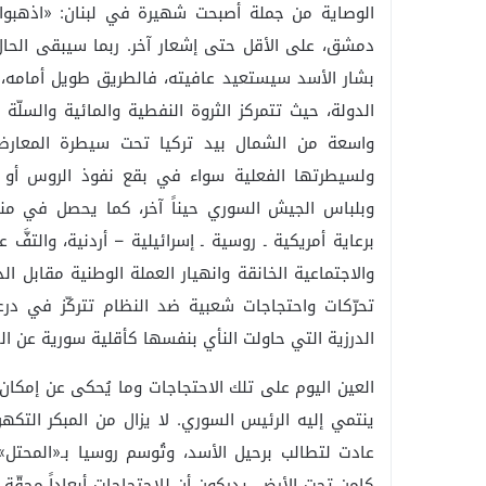
الوصاية من جملة أصبحت شهيرة في لبنان: «اذهبوا إ
دمشق، على الأقل حتى إشعار آخر. ربما سيبقى الح
بشار الأسد سيستعيد عافيته، فالطريق طويل أمامه، إ
الدولة، حيث تتمركز الثروة النفطية والمائية والسلّ
واسعة من الشمال بيد تركيا تحت سيطرة المعارضة
ولسيطرتها الفعلية سواء في بقع نفوذ الروس أو بقع
وبلباس الجيش السوري حيناً آخر، كما يحصل في م
برعاية أمريكية ـ روسية ـ إسرائيلية – أردنية، والتفَ
والاجتماعية الخانقة وانهيار العملة الوطنية مقابل ا
تحرّكات واحتجاجات شعبية ضد النظام تتركّز في در
الدرزية التي حاولت النأي بنفسها كأقلية سورية عن ال
العين اليوم على تلك الاحتجاجات وما يُحكى عن إمكان
ينتمي إليه الرئيس السوري. لا يزال من المبكر التكه
عادت لتطالب برحيل الأسد، وتُوسم روسيا بـ«المحتل»
كامن تحت الأرض. يدركون أن للاحتجاجات أبعاداً محقّة