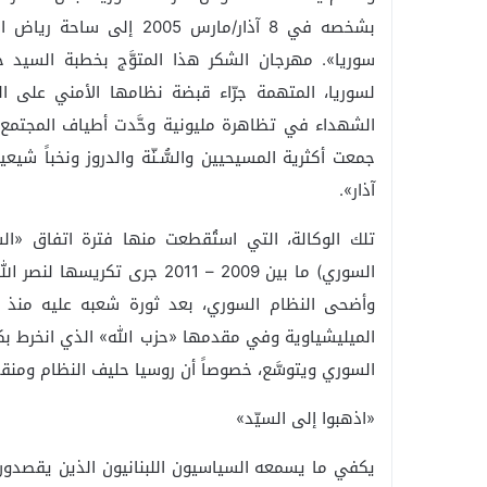
بشخصه في 8 آذار/مارس 05
سوريا». مهرجان الشكر هذا المتوَّج بخطبة السيد حسن 
الشهداء في تظاهرة مليونية وحَّدت أطياف المجتمع 
آذار».
تلك الوكالة، التي استُقطعت منها فترة اتفاق «ال
الميليشياوية وفي مقدمها «حزب الله» الذي انخرط بكل
السوري ويتوسَّع، خصوصاً أن روسيا حليف النظام ومنقذ
«اذهبوا إلى السيّد»
يكفي ما يسمعه السياسيون اللبنانيون الذين يقصدون