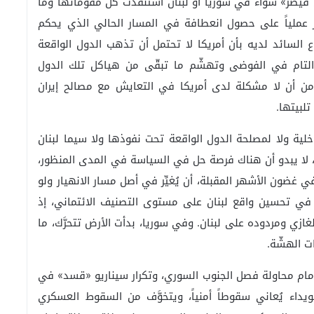
 ما بعد الـ2019 وصدور «قانون قيصر» سواء في سوريا أو لبنان استنفدت كل مقوماتها وما
ز عملياً على حصول انعطافة في المسار الحالي الذي يحكم
تناع السائد لديه بأن أمريكا لا تحتمل أن تذهب الدول الواقعة
 التام في الفوضى وتهشّم ما تبقّى من هياكل تلك الدول
 من أن لا مشكلة لدى أمريكا في التعايش مع مصالح إيران
لبيتها.
خلية ولا لمصلحة الدول الواقعة تحت نفوذها ولا سيما لبنان
ن، لا يبدو أن هناك فرصة حل في السياسة في المدى المنظور،
 غضون الأشهر المقبلة، أن يُغيِّر في أصل مسار الانهيار ولو
في تحسين واقع لبنان على مستوى التصنيف الائتماني، إذ
ازي ومردوده على لبنان. وفي سوريا، بدأت الأرض تتحرَّك، ما
 الهشّة.
أمام محاولة فصل الجنوب السوري، وتكرار سيناريو «قسد» في
داء يُعاني سقوطاً أمنياً، ويتخوَّف من السقوط العسكري