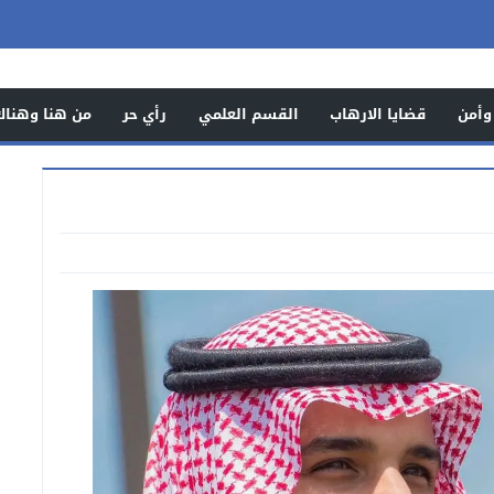
وأمن
قضايا الارهاب
القسم العلمي
رأي حر
من هنا وهناك