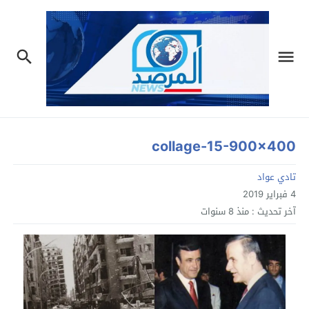
collage-15-900×400
تادي عواد
4 فبراير 2019
آخر تحديث :
منذ 8 سنوات