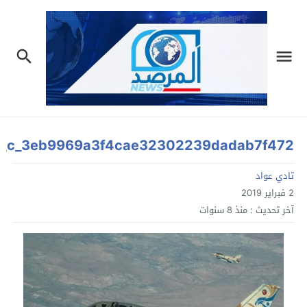
b_c_3eb9969a3f4cae32302239dadab7f472
تادي عواد
2 فبراير 2019
آخر تحديث :
منذ 8 سنوات