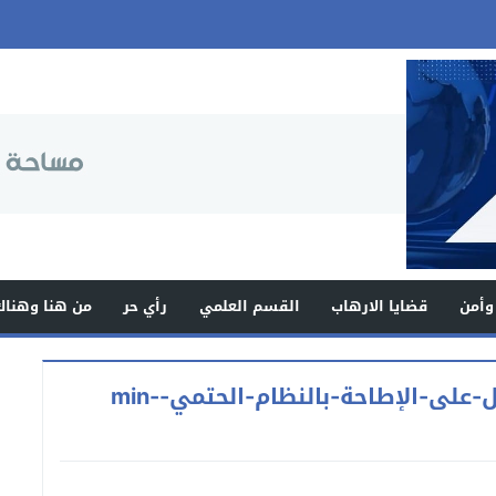
وأمن
قضايا الارهاب
القسم العلمي
رأي حر
من هنا وهناك
الاقتصاد-المنهار-للنظام-الإيراني-يدل-على-الإطاحة-بالنظام-الحتمي-min-