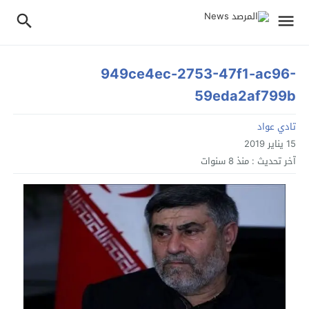
949ce4ec-2753-47f1-ac96-
59eda2af799b
تادي عواد
15 يناير 2019
آخر تحديث :
منذ 8 سنوات