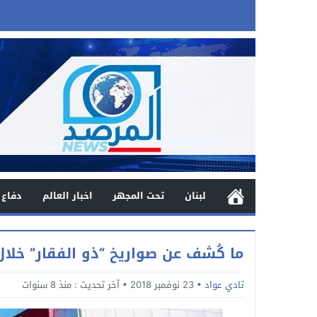
لبنان
تحت المجهر
اخبار العالم
دفاع 
ما كُشف عن صواريخ “ذو الفقار” خلا
تادي عواد
23 نوفمبر 2018
آخر تحديث :
منذ 8 سنوات