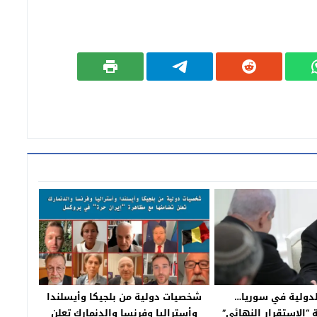
لدولية في سوريا…
شخصيات دولية من بلجيكا وأيسلندا
ئي”
وأستراليا وفرنسا والدنمارك تعلن