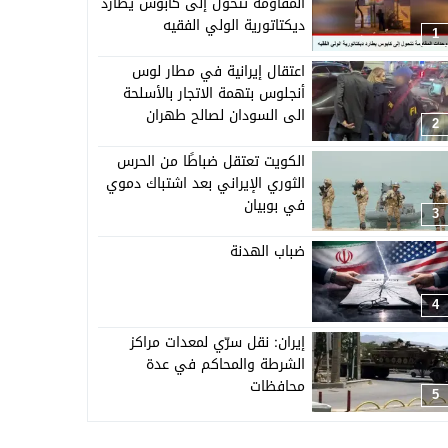
المقاومة تتحول إلى كابوس يطارد
ديكتاتورية الولي الفقيه
1
اعتقال إيرانية في مطار لوس
أنجلوس بتهمة الاتجار بالأسلحة
الى السودان لصالح طهران
2
الكويت تعتقل ضباطًا من الحرس
الثوري الإيراني بعد اشتباك دموي
في بوبيان
3
ضباب الهدنة
4
إيران: نقل سرّي لمعدات مراكز
الشرطة والمحاكم في عدة
محافظات
5