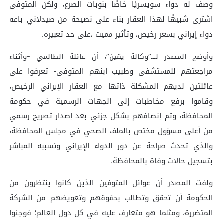
وصف له دواء سويسريًا خاصًا بنوبات الصرع، ولكن المتوفى
اشترى شبيهًا لهذا العقار بناء على نصيحة من صيدلاني باعه
دواء إيراني بسعر رخيص، وتأثير مميت ،على حد تعبيره.
وأوضح المصدر لـــ”وكالة يقين”، أن عائلة الظالمي -وأثناء
مراجعتهم للمستشفى وطبيب ابنهم المتوفى- تعرفوا على
عائلتين لديهم المشكلة ذاتها مع العقار الإيراني الرخيص،
وقاموا برفع مخاطبات إلى الجهات الرسمية في حكومة
المحافظة، وتم إنصافهم بشكل جزئي بعد إصدار تصريح رسمي
من أعلى مسؤول مختص بالملف الصحي في مجلس المحافظة،
والذي تحدث صراحة عن دور الدواء الإيراني وتسببه المباشر
بتسجيل حالات وفاة بالمحافظة.
ولفت المصدر أن عوائل المتوفين الذين كانوا ينتظرون من
الحكومة أن تحقق وتطالب بحقوقهم وتعويضهم من الشركة
المتضررة، ومثلما هو متعارف عليه في كل دول العالم؛ فوجئوا