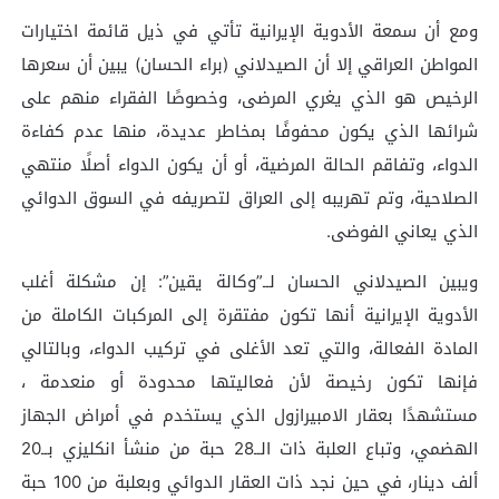
ومع أن سمعة الأدوية الإيرانية تأتي في ذيل قائمة اختيارات
المواطن العراقي إلا أن الصيدلاني (براء الحسان) يبين أن سعرها
الرخيص هو الذي يغري المرضى، وخصوصًا الفقراء منهم على
شرائها الذي يكون محفوفًا بمخاطر عديدة، منها عدم كفاءة
الدواء، وتفاقم الحالة المرضية، أو أن يكون الدواء أصلًا منتهي
الصلاحية، وتم تهريبه إلى العراق لتصريفه في السوق الدوائي
الذي يعاني الفوضى.
ويبين الصيدلاني الحسان لــ”وكالة يقين”: إن مشكلة أغلب
الأدوية الإيرانية أنها تكون مفتقرة إلى المركبات الكاملة من
المادة الفعالة، والتي تعد الأغلى في تركيب الدواء، وبالتالي
فإنها تكون رخيصة لأن فعاليتها محدودة أو منعدمة ،
مستشهدًا بعقار الامبيرازول الذي يستخدم في أمراض الجهاز
الهضمي، وتباع العلبة ذات الــ28 حبة من منشأ انكليزي بــ20
ألف دينار، في حين نجد ذات العقار الدوائي وبعلبة من 100 حبة