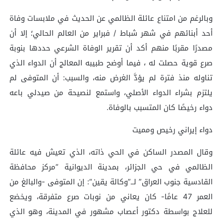
وبالرغم من امتناع عائلة الظالمي عن الحديث في ملابسات وفاة
أحد أبنائهم في شهر شباط / فبراير من العالم الحالي؛ إلا أن
مصدرًا مقربًا منهم أكد أن تقرير الوفاة الشرعي حددها بنوبة
صرع قوية حصلت له ، فيما أوضح طبيبه المعالج أن الدواء الذي
تناوله منذ فترة لم يؤدَّ الغرض منه، والسبب: أن المتوفى لم
يلتزم بشراء الدواء الأصلي، واستمع لنصيحة من صيدلي باعه
دواء رخيصًا كان المتسبب بالوفاة.
دواء إيراني رخيص ومميت
وقال المصدر الساكن في الحي ذاته، الذي تعيش فيه عائلة
الظالمي في حي الجزائر، بمدينة الديوانية “مركز محافظة
القادسية جنوب العراق” لــ”وكالة يقين“: إن المتوفى -والبالغ من
العمر 47 عامًا- كان يعاني من نوبات صرع متفرقة، ويخضع
للعلاج بواسطة دكتور أعصاب مشهور في المدينة، وهو الذي