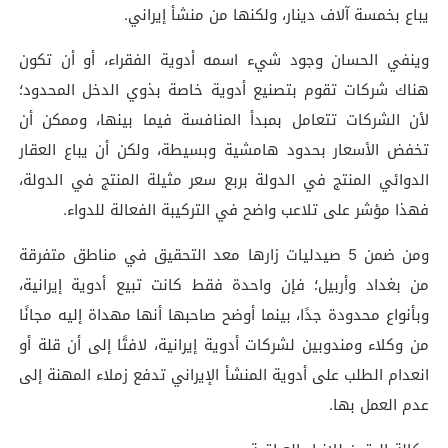
يباع بخمسة آلاف دينار، ولكنها من منشأ إيراني.
وينفي الحسان وجود شيء اسمه أدوية الفقراء، أو أن تكون
هناك شركات تقوم بتصنيع أدوية خاصة بذوي الدخل المحدود؛
لأن الشركات تتعامل بمبدأ المنافسة فيما بينها، وممكن أن
تخفض الأسعار بحدود هامشية وبسيطة، ولكن أن يباع العقار
الدوائي المنتج في الدولة بربع سعر مثيلة المنتج في الدولة،
فهذا مؤشر على تلاعب واضح في التركيبة الفعالة للدواء.
ومن ضمن 5 صيدليات زارها معد التحقيق في مناطق متفرقة
من بغداد وأربيل؛ فإن واحدة فقط كانت تبيع أدوية إيرانية،
وبأنواع محدودة جدًا، بينما أوضح صاحبها أنها مهداة إليه مجانًا
من وكلاء ومندوبين لشركات أدوية إيرانية، لافتًا إلى أن قلة أو
انعدام الطلب على أدوية المنشأ الإيراني تدفع زملاء المهنة إلى
عدم العمل بها.