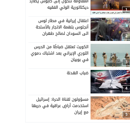
المقاومة تتحول إلى كابوس يطارد
ديكتاتورية الولي الفقيه
1
اعتقال إيرانية في مطار لوس
أنجلوس بتهمة الاتجار بالأسلحة
الى السودان لصالح طهران
2
الكويت تعتقل ضباطًا من الحرس
الثوري الإيراني بعد اشتباك دموي
في بوبيان
3
ضباب الهدنة
4
مسؤولون لقناة الحرة: إسرائيل
استخدمت أراضٍ عراقية في حربها
مع إيران
5