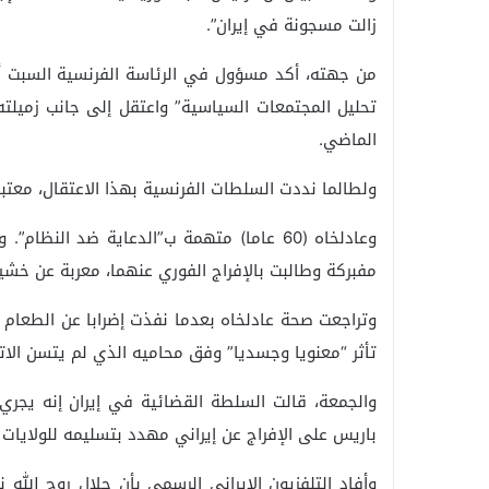
زالت مسجونة في إيران”.
من جهته، أكد مسؤول في الرئاسة الفرنسية السبت 
تحليل المجتمعات السياسية” واعتقل إلى جانب زميلته ا
الماضي.
ولطالما نددت السلطات الفرنسية بهذا الاعتقال، معتبر
وعادلخاه (60 عاما) متهمة ب”الدعاية ضد الن
مفبركة وطالبت بالإفراج الفوري عنهما، معربة عن خش
تأثر “معنويا وجسديا” وفق محاميه الذي لم يتسن الات
والجمعة، قالت السلطة القضائية في إيران إنه يجري
باريس على الإفراج عن إيراني مهدد بتسليمه للولايات
وأفاد التلفزيون الإيراني الرسمي بأن جلال روح الله