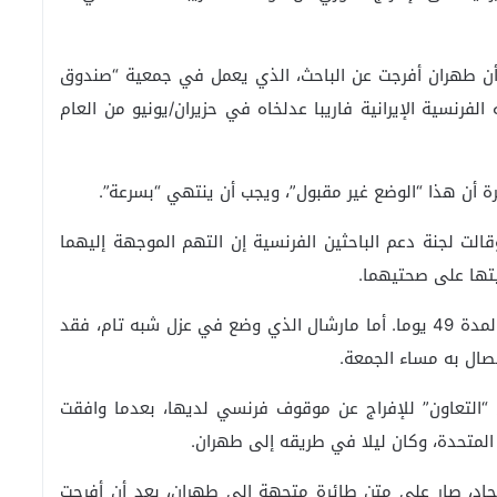
أن طهران أفرجت عن الباحث، الذي يعمل في جمعية “صندوق
لفرنسية الإيرانية فاريبا عدلخاه في حزيران/يونيو من العام
ة أن هذا “الوضع غير مقبول”، ويجب أن ينتهي “بسرعة”.
ظام”. وقالت لجنة دعم الباحثين الفرنسية إن التهم الموجهة إليهما
يتها على صحتيهما.
وتراجعت صحة عادلخاه بعدما نفذت إضرابا عن الطعام لمدة 49 يوما. أما مارشال الذي وضع في عزل شبه تام، فقد
صال به مساء الجمعة.
 “التعاون” للإفراج عن موقوف فرنسي لديها، بعدما وافقت
 المتحدة، وكان ليلا في طريقه إلى طهران.
 نجاد، صار على متن طائرة متجهة إلى طهران، بعد أن أفرجت