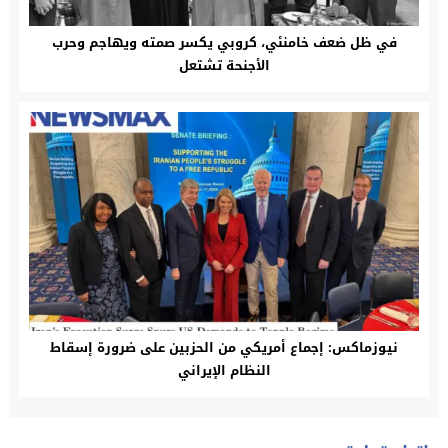
في ظل ضعف خامنئي، كروبي يكسر صمته ويهاجم وحرب
الأجنحة تشتعل
نيوزماكس: إجماع أمريكي من الحزبين على ضرورة إسقاط
النظام الإيراني