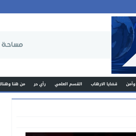
وأمن
قضايا الارهاب
القسم العلمي
رأي حر
من هنا وهناك