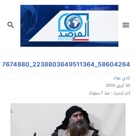
58604264_2238803649511364_228928865047674880_n
تادي عواد
30 أبريل 2019
آخر تحديث :
منذ 7 سنوات