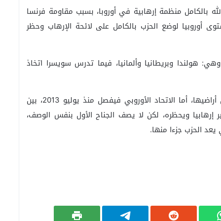
ه بالكامل منظمة إرهابية في أوروبا، بسبب مقاومة فرنسا
ى أوروبيا لوضع الحزب بالكامل على لائحة الإرهاب وحظر
أوروبية حزب الله، وهي: هولندا وبريطانيا وألمانيا، فيما تدرس سويسرا اتخاذ
وقررت ليتوانيا منع عناصر الميلشيا اللبنانية من دخول أراضيها، أما الاتحاد الأوروبي فيفصل منذ يوليو 2013، بين
إرهابيا ويحظره، لكن لا يصف الجناح الأول بنفس الوصف،
يعد الحزب جزءا منها.