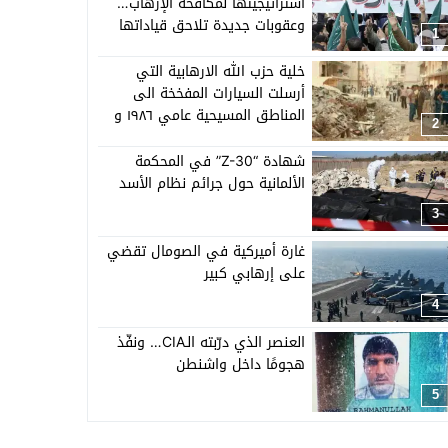
استراتيجيتها لمكافحة الإرهاب…
وعقوبات جديدة تلاحق قياداتها
1
خلية حزب الله الارهابية التي
أرسلت السيارات المفخخة الى
المناطق المسيحية عامي ١٩٨٦ و
2
١٩٨٧
شهادة “Z-30” في المحكمة
الألمانية حول جرائم نظام الأسد
3
غارة أميركية في الصومال تقضي
على إرهابي كبير
4
العنصر الذي درّبته الـCIA… ونفّذ
هجومًا داخل واشنطن
5