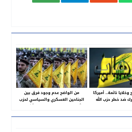
خلايا نائمة.. أميركا
من الواضح عدم وجود فرق بين
رك ضد خطر حزب الله
الجناحين العسكري والسياسي لحزب
اللبناني
الله، ومن خلال حظره بكافة أشكاله