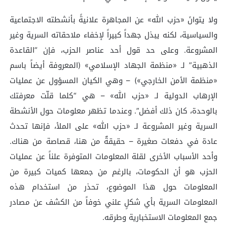
ولا يتوانَ «حزب الله» عن المجاهرة علانيةً بأنشطته الاجتماعية
والسياسية، لكنه يبذل جهداً كبيراً لإخفاء ملاحقاته السرية وغير
المشروعة. وعلى حد قول أحد عناصر الحزب، فإن “القاعدة
الذهبية” لـ «منظمة الجهاد الإسلامي» (المعروفة أيضاً باسم
«منظمة الأمن الخارجي») – وهي الكيان المسؤول عن عمليات
الإرهاب الدولية لـ «حزب الله» – هي “كلما قلّت معرفتك
بالوحدة، كان ذلك أفضل”. وعندما تظهر معلومات حول الأنشطة
السرية وغير المشروعة لـ «حزب الله» على الملأ، فإنها تحدث
عادة في دفعات صغيرة – حقيقةٌ من هنا، قصاصة من هناك.
وأحد الأسباب الأخرى لقلة المعلومات المتوفرة علناً عن عمليات
الحزب هو أن الحكومات، بالرغم من جمعها كميات كبيرة من
المعلومات حول هذا الموضوع، تحذر من استخدام هذه
المعلومات السرية بأي شكلٍ علني خوفاً من الكشف عن مصادر
جمع المعلومات الاستخبارية وطرقه.