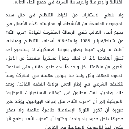
القتالية والإجرامية والإرهابية السرية في جميع أنحاء العالم.
ولا ينبغي الاستغراب من انخراط التنظيم في مثل هذه
المجموعة الواسعة من الأنشطة، أو ممارسته هذه الأعمال في
جميع أنحاء العالم. ففي الرسالة المفتوحة لقيادة «حزب الله»
من شباط/فبراير 1985 والمتضمّنة أهداف التنظيم ومبادئه،
أعلنت ما يلي: “فيما يتعلق بقوتنا العسكرية، لا يستطيع أحد
تصوّر أبعادها لأننا لا نملك جهازاً عسكرياً منفصلاً عن الأجزاء
الأخرى من منظمتنا. كل واحد منّا هو جندي مقاتل متى استدعت
الدعوة للجهاد، وكل واحد منا يتولى مهمته في المعركة وفقاً
لتكليفه الشرعي في إطار العمل بولاية الفقيه القائد”. وبعد
ذلك بعامين، لفت محللون في “وكالة الاستخبارات المركزية”
الأمريكية إلى أن “«حزب الله»، مثل إخوانه الإيرانيين، يؤكد على
ضرورة أن تكون الثورة الإسلامية ظاهرةً عالمية ولا يمكن
حصرها داخل حدود بلد واحد”. وكتبوا أن “«حزب الله» يطمح لأن
يكون راعياً للأصولية الإسلامية في العالم”.