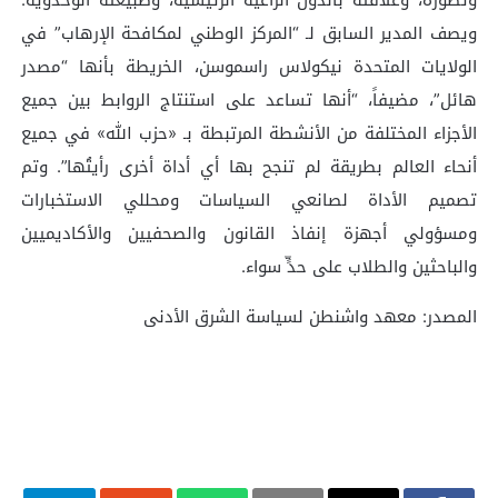
ويصف المدير السابق لـ “المركز الوطني لمكافحة الإرهاب” في
الولايات المتحدة نيكولاس راسموسن، الخريطة بأنها “مصدر
هائل”، مضيفاً، “أنها تساعد على استنتاج الروابط بين جميع
الأجزاء المختلفة من الأنشطة المرتبطة بـ «حزب الله» في جميع
أنحاء العالم بطريقة لم تنجح بها أي أداة أخرى رأيتُها”. وتم
تصميم الأداة لصانعي السياسات ومحللي الاستخبارات
ومسؤولي أجهزة إنفاذ القانون والصحفيين والأكاديميين
والباحثين والطلاب على حدٍّ سواء.
المصدر: معهد واشنطن لسياسة الشرق الأدنى