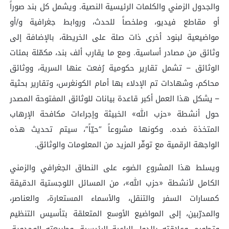
والجدول الزمني والكلمات الرئيسية النصية. ويشمل كل بند صوراً
أو مقاطع فيديو، وملخصاً للحدث، وروابط جغرافية و/أو
مواضيعية لبنود أخرى ذات صلة على الخريطة، بالإضافة إلى
وثائق من مصادر أساسية. ومع ما يقارب ألف بند، مكمّلة بمئات
الوثائق – تشمل تقارير حكومية رُفعت عنها السرية، ووثائق
محاكم، وشهادات تم الإدلاء بها أمام الكونغرس، وتقارير بحثية
– يشكل هذا العمل أكبر قاعدة بيانات للوثائق المفتوحة المصدر
حول أنشطة «حزب الله» الخبيثة وإجراءات مكافحة الإرهاب
المتخذة ضده. وكونها مشروعاً “حيّاً”، سيتم تحديث هذه
الواجهة الرقمية مع توفّر المزيد من المعلومات والوثائق.
ويسلط هذا المشروع الضوء على النطاق الجغرافي والزمني
الكامل لأنشطة «حزب الله»، من المسائل اللوجستية الدقيقة
كمسارات السفر والتنقل، والأسماء المستعارة، والعناصر،
والمدرّبين، إلى المواضيع الأوسع المتعلقة بتأسيس التنظيم
وتطوره، وعلاقته بالدول الراعية الرئيسية، وطبيعته الوحدوية.