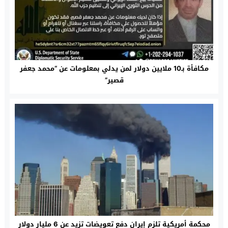
مكافأة بـ10 ملايين دولار لمن يدلي بمعلومات عن “محمد جعفر
قصير”
محكمة أمريكية تلزم إيران دفع تعويضات تزيد عن 6 مليار دولار