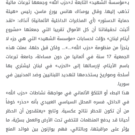
بـ«مؤسسة الشهيد» التابعة لـ«حزب الله» وجمعها تبرعات مالية
تذهب إليها. وقال يومذاك هانس يورغ ماسن، رئيس «هيئة
حماية الدستور» (أي المخابرات الداخلية الألمانية) آنذاك: «لقد
أثبتت تحقيقاتنا أن كل الأموال تقريبا التي جمعتها «مشروع
أيتام لبنان» حوّلت لحسابات «مؤسسة الشهيد» التي هي جزء لا
يتجزأ من منظومة «حزب الله»…»… ولكن قبل حلها، عملت هذه
الجمعية 17 سنة في ألمانيا من دون مساءلة، جامعة تبرعات
باسم الأيتام، لإرسالها إلى «الحزب» في لبنان ليشتري بها
أسلحة وصواريخ يستخدمها لتهديد اللبنانيين وضد المدنيين في
سوريا.
هذا البطء أو التلكؤ الألماني في مواجهة نشاطات «حزب الله»
في الداخل، فسره المحلل السياسي العبيدي بأنه «حذر» خوفاً
من أن تكون للحظر نتائج عكسية. وتابع «يعتقدون أن الحظر
أحيانا قد يدفع المنظمات للتخفي تحت الأرض والعمل بسرّية، ما
يؤثر على مراقبتها، وبالتالي، فهم يوازنون بين فوائد المنع