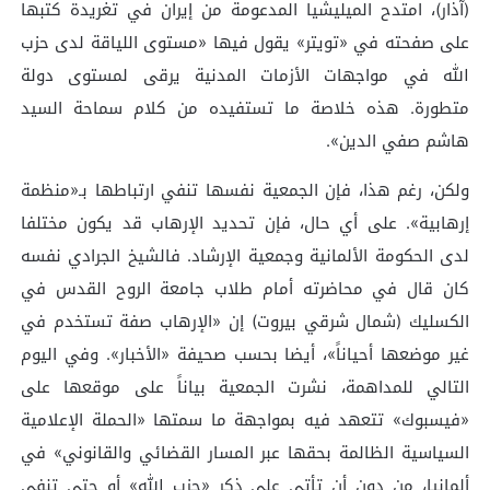
(آذار)، امتدح الميليشيا المدعومة من إيران في تغريدة كتبها
على صفحته في «تويتر» يقول فيها «مستوى اللياقة لدى حزب
الله في مواجهات الأزمات المدنية يرقى لمستوى دولة
متطورة. هذه خلاصة ما تستفيده من كلام سماحة السيد
هاشم صفي الدين».
ولكن، رغم هذا، فإن الجمعية نفسها تنفي ارتباطها بـ«منظمة
إرهابية». على أي حال، فإن تحديد الإرهاب قد يكون مختلفا
لدى الحكومة الألمانية وجمعية الإرشاد. فالشيخ الجرادي نفسه
كان قال في محاضرته أمام طلاب جامعة الروح القدس في
الكسليك (شمال شرقي بيروت) إن «الإرهاب صفة تستخدم في
غير موضعها أحياناً»، أيضا بحسب صحيفة «الأخبار». وفي اليوم
التالي للمداهمة، نشرت الجمعية بياناً على موقعها على
«فيسبوك» تتعهد فيه بمواجهة ما سمتها «الحملة الإعلامية
السياسية الظالمة بحقها عبر المسار القضائي والقانوني» في
ألمانيا، من دون أن تأتي على ذكر «حزب الله» أو حتى تنفي