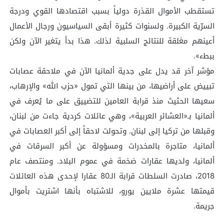
تستقطب الأموال القذرة دولياً بسبب اقتصادها القوي ودرجة
السرّية الكبيرة. ولسنوات كثيرة أبقى السياسيون ورجال الأعمال
أعينهم مغلقة للنتائج السلبية لذلك. هذا بدأ يتغير الآن ولكن
ببطء».
مؤشر آخر قد يدل على جدية ألمانيا الآن في ملاحقة عصابات
تبييض على أراضيها، من بينها التي تمول «حزب الله» والإرهاب،
سعيها الحثيث منذ قرابة العامين للتضييق على ما يُعرف في
ألمانيا بـ«العشائر العربية»، وهي عائلات كردية جاءت من لبنان،
وقبلها من تركيا إلى لبنان. وتحولت لاحقاً إلى أكبر العصابات في
ألمانيا، متاجرة بالمخدرات ومسؤولة عن أكبر السرقات في
ألمانيا، ولديها عقارات ضخمة في عموم البلاد. ومنتصف عام
2018، صادرت السلطات قرابة الـ80 عقارا لإحدى هذه العائلات
قيمتها عشرة ملايين يورو، للاشتباه بأنها اشتريت بأموال
جريمة.