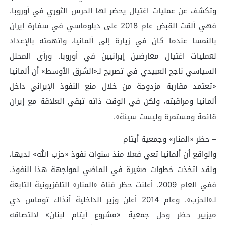
وتكشف عن عمليات اغتيال يحضر لها الحرس الثوري في أوروبا.
فهي ألقت القبض عام 2018 على دبلوماسي في سفارة إيران
بالنمسا عندما كان في زيارة إلى ألمانيا، واتهمته بالإعداد
لعمليات اغتيال معارضين إيرانيين في أوروبا. ورأى المحلل
السياسي ناجح العبيدي في تصريح لـ«الشرق الأوسط» أن ألمانيا
«تعتمد مقاربة مزدوجة من خلال منع النفوذ الإيراني داخل
ألمانيا ومراقبته، ولكن في الوقت ذاته تبقي العلاقة مع إيران
قائمة ومستمرة وليست سيئة».
– حظر «المنار» وجمعية أيتام
والواقع أن ألمانيا تعي فعلا منذ سنوات نفوذ «حزب الله» لديها،
ولقد اتخذت خطوات صغيرة في الماضي لمواجهة هذا النفوذ.
ففي العام 2009. أعلنت حظر قناة «المنار» التلفزيونية التابعة
لـ«الحزب». وعام 2014 أعلن وزير الداخلية آنذاك توماس دي
ميزيير حظر وحل جمعية «مشروع أيتام لبنان» لالتصاقه