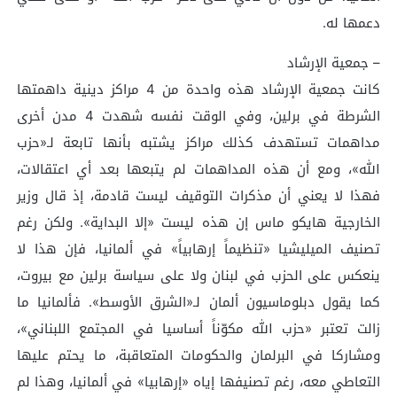
دعمها له.
– جمعية الإرشاد
كانت جمعية الإرشاد هذه واحدة من 4 مراكز دينية داهمتها
الشرطة في برلين، وفي الوقت نفسه شهدت 4 مدن أخرى
مداهمات تستهدف كذلك مراكز يشتبه بأنها تابعة لـ«حزب
الله»، ومع أن هذه المداهمات لم يتبعها بعد أي اعتقالات،
فهذا لا يعني أن مذكرات التوقيف ليست قادمة، إذ قال وزير
الخارجية هايكو ماس إن هذه ليست «إلا البداية». ولكن رغم
تصنيف الميليشيا «تنظيماً إرهابياً» في ألمانيا، فإن هذا لا
ينعكس على الحزب في لبنان ولا على سياسة برلين مع بيروت،
كما يقول دبلوماسيون ألمان لـ«الشرق الأوسط». فألمانيا ما
زالت تعتبر «حزب الله مكوّناً أساسيا في المجتمع اللبناني»،
ومشاركا في البرلمان والحكومات المتعاقبة، ما يحتم عليها
التعاطي معه، رغم تصنيفها إياه «إرهابيا» في ألمانيا، وهذا لم