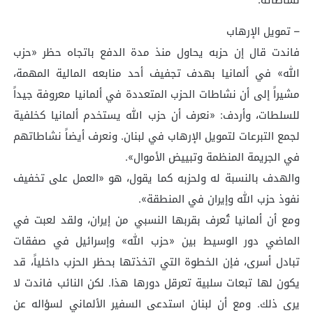
– تمويل الإرهاب
فاندت قال إن حزبه يحاول منذ مدة الدفع باتجاه حظر «حزب
الله» في ألمانيا بهدف تجفيف أحد منابعه المالية المهمة،
مشيراً إلى أن نشاطات الحزب المتعددة في ألمانيا معروفة جيداً
للسلطات، وأردف: «نعرف أن حزب الله يستخدم ألمانيا كخلفية
لجمع التبرعات لتمويل الإرهاب في لبنان. ونعرف أيضاً نشاطاتهم
في الجريمة المنظمة وتبييض الأموال».
والهدف بالنسبة له ولحزبه كما يقول، هو «العمل على تخفيف
نفوذ حزب الله وإيران في المنطقة».
ومع أن ألمانيا تُعرف بقربها النسبي من إيران، ولقد لعبت في
الماضي دور الوسيط بين «حزب الله» وإسرائيل في صفقات
تبادل أسرى، فإن الخطوة التي اتخذتها بحظر الحزب داخلياً، قد
يكون لها تبعات سلبية تعرقل دورها هذا. لكن النائب فاندت لا
يرى ذلك. ومع أن لبنان استدعى السفير الألماني لسؤاله عن