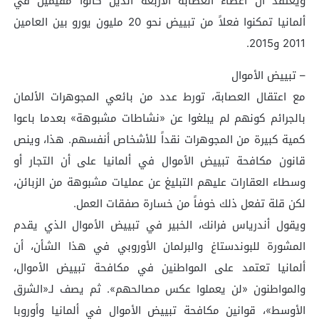
ويعتقد أن أعضاء العصابة الأربعة الذين كانوا مقيمين في
ألمانيا تمكنوا فعلاً من تبييض نحو 20 مليون يورو بين العامين
2011 و2015.
– تبييض الأموال
مع اعتقال العصابة، تورط عدد من بائعي المجوهرات الألمان
بالجرائم كونهم لم يبلغوا عن «نشاطات مشبوهة» بعدما باعوا
كمية كبيرة من المجوهرات نقداً للأشخاص أنفسهم. هذا، وينص
قانون مكافحة تبييض الأموال في ألمانيا على أن التجار أو
وسطاء العقارات عليهم التبليغ عن عمليات مشبوهة من الزبائن،
لكن قلة تفعل ذلك خوفاً من خسارة صفقات العمل.
ويقول أندرياس فرانك، الخبير في تبييض الأموال الذي يقدم
المشورة للبوندستاغ والبرلمان الأوروبي في هذا الشأن، أن
ألمانيا تعتمد على المواطنين في مكافحة تبييض الأموال،
والمواطنون «لن يعملوا عكس مصالحهم». ثم يصف لـ«الشرق
الأوسط»، قوانين مكافحة تبييض الأموال في ألمانيا وأوروبا