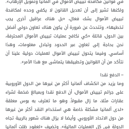
في قوانين مكافحة تبييض الأموال في ألمانيا وتمويل الإرهاب».
ولكنها تشير إلى أن تعديل القانون لا يكفي وحده لمكافحة
تبييض الأموال بشك فعال، «بل هناك عراقيل أخرى يجب
تخطيها». وتتحدث عن ضرورة أن يكون هناك تعاون دولي أفضل
بين الدول، قائلة «كي نكافح عمليات تبييض الأموال المحترفة،
نحن بحاجة إلى تعاون عبر الحدود وتبادل معلومات، وهذا
أساسي. وفيما يتحول تبييض الأموال لعمليات دولية علينا أن
نتأكد من أن القوانين وتطبيقها يتماشى مع هذا الأمر».
– الدفع نقدا
وما يزيد من انكشاف ألمانيا أكثر من غيرها من الدول الأوروبية
على جرائم تبييض الأموال، أن الدفع نقدا وبمبالغ ضخمة لشراء
عقارات مثلا، ما زال مقبولاً. وهو ما تعترف به بوس معلقة
«لدى ألمانيا مشكلة خاصة هي استخدام النقد أكثر من غيرها
من دول الاتحاد الأوروبي. وأيضا لا يزال هناك شعور بالريبة تجاه
الدولة في كل العمليات المالية». وتضيف «لعقود ظلت ألمانيا