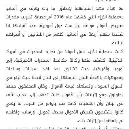
مع هذا، مهد اعتقالهما لإطلاق ما بات يعرف في ألمانيا
بـ«عملية الأرز» التي كشفت عام 2016 أمر عصابة تهريب مخدرات
وتبييض أموال موزعة بين ست دول أوروبية، عدد أفرادها 14
شخصا منهم أربعة في ألمانيا، كلهم من اللبنانيين أو أصولهم
لبنانية.
كانت «عصابة الأرز» تنقل أموالا من تجارة المخدرات في أميركا
اللاتينية، كشفت عنها وكالة مكافحة المخدرات الأميركية، إلى
أوروبا وأفريقيا، حيث تشتري بها نقدا سيارات وساعات
ومجوهرات باهظة الثمن، لترسلها إلى لبنان لاحقا حيث تباع في
السوق السوداء وتستعاد قيمة الأموال. وكان المحققون حينها
يحاولون جمع إثباتات بأن الأموال كانت تذهب إلى «حزب الله»
في لبنان وأن العمليات كانت تتم بأوامر من الحزب، ما يعني
كانوا يشتبهون بتبييض الأموال بهدف تمويل الإرهاب، ولكنهم
لم يتمكنوا من إثبات ذلك.