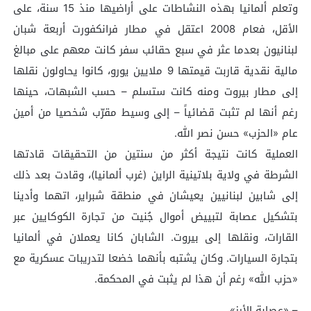
وتعلم ألمانيا بهذه النشاطات على أراضيها منذ 15 سنة، على
الأقل، فعام 2008 اعتقل في مطار فرانكفورت أربعة شبان
لبنانيون بعدما عثر في سبع حقائب سفر كانت معهم على مبالغ
مالية نقدية قاربت قيمتها 9 ملايين يورو، كانوا يحاولون نقلها
إلى مطار بيروت ومنه كانت ستسلم – حسب الشبهات، حينها
رغم أنها لم تثبت قضائياً – إلى وسيط مقرّب شخصيا من أمين
عام «الحزب» حسن نصر الله.
العملية كانت نتيجة أكثر من سنتين من التحقيقات قادتها
الشرطة في ولاية بلاتينية الراين (غرب ألمانيا)، وقادت بعد ذلك
إلى شابين لبنانيين يعيشان في منطقة شبراير، اتهما وأدينا
بتشكيل عصابة لتبييض أموال جُنيت من تجارة الكوكايين عبر
القارات، ونقلها إلى بيروت. الشابان كانا يعملان في ألمانيا
بتجارة السيارات. وكان يشتبه بأنهما خضعا لتدريبات عسكرية مع
«حزب الله» رغم أن هذا لم يثبت في المحكمة.
– «عصابة الأرز»