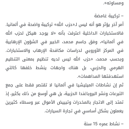
ومساوئه».
– تركيبة غامضة
أمر آخر يؤثر هو أنه ليس لـ«حزب الله» تركيبة واضحة في ألمانيا.
فالاستخبارات الداخلية اعترفت بأنه «لا يوجد هيكل لحزب الله
في ألمانيا»، وفق جاسم محمد، الخبير في الشؤون الإرهابية
في المركز الأوروبي لدراسات مكافحة الإرهاب والاستخبارات.
وبحسب محمد، «حزب الله ليس لديه تنظيم بمعنى التنظيم
الهرمي والحزبي، بل هناك واجهات ينشط خلفها كالتي
استهدفتها المداهمات».
ثم إن نشاطات الميليشيا في ألمانيا لا تقتصر فقط على جمع
التبرعات ونشر البروباغندا الحزبية، بل هي أوسع من ذلك بكثير، إذ
تمتد إلى الاتجار بالمخدرات وتبييض الأموال عبر وسطاء كثيرين
يعملون بشكل أساسي في تجارة السيارات.
– نشاط عمره 15 سنة