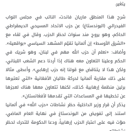
يتغير.
شرح هذا المنطق ماريان فاندت، النائب في مجلس النواب
الفيدرالي (البوندستاغ) عن حزب الاتحاد المسيحي الديمقراطي
الحاكم، وهو يروج مند سنوات لحظر الحزب. وقال في لقاء مع
«الشرق الأوسط» إن ألمانيا تقيّم المشهد السياسي «بواقعية».
وأضاف: «نعلم أن حزب الله مهم في لبنان، وهو شريك في
الحكم وعلينا التعاون معه هناك إذا أردنا دعم الشعب اللبناني،
ولكن هذا لا يتناقض مع قولنا إنه حزب إرهابي». وأعطى مثالا
على ذلك مقاربة ألمانيا لحركة طالبان الأفغانية «التي تعتبرها
برلين منظمة إرهابية كذلك، لكنها تتعاون معها هناك لعجزها
عن تخطيها في المساعدات التي تقدمها لأفغانستان».
يذكر أن قرار وزير الداخلية حظر نشاطات «حزب الله» في ألمانيا
استند إلى تفويض من البوندستاغ في نهاية العام الماضي،
صوّت فيه على اعتبار الحزب إرهابياً، ودعا الحكومة للتحرك لحظر
نشاطاته.