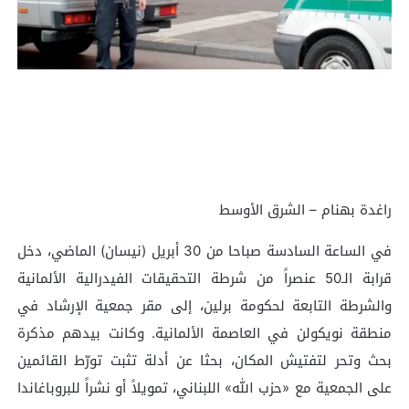
راغدة بهنام – الشرق الأوسط
في الساعة السادسة صباحا من 30 أبريل (نيسان) الماضي، دخل
قرابة الـ50 عنصراً من شرطة التحقيقات الفيدرالية الألمانية
والشرطة التابعة لحكومة برلين، إلى مقر جمعية الإرشاد في
منطقة نويكولن في العاصمة الألمانية. وكانت بيدهم مذكرة
بحث وتحر لتفتيش المكان، بحثا عن أدلة تثبت تورّط القائمين
على الجمعية مع «حزب الله» اللبناني، تمويلاً أو نشراً للبروباغاندا