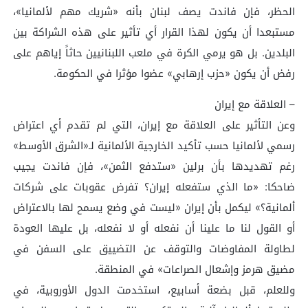
الحظر، فإن فاندت يصف لبنان بأنه «شريك مهم لألمانيا»،
مستبعدا أن يكون لهذا القرار أي تأثير على هذه الشراكة بين
البلدين. بل هو يرمي الكرة في ملعب اللبنانيين حاثاً إياهم على
رفض أن يكون «حزب إرهابي» عضوا مؤثرا في الحكومة.
– العلاقة مع إيران
وعن التأثير على العلاقة مع إيران، التي لم تقدم أي اعتراض
رسمي لألمانيا حسب تأكيد الخارجية الألمانية لـ«الشرق الأوسط»
رغم تهديدها بأن برلين «ستدفع الثمن»، فإن فاندت يجيب
ضاحكا: «ما الذي ستفعله إيران؟ تفرض عقوبات على شركات
ألمانية؟» ليكمل بأن إيران «ليست في وضع يسمح لها بالاعتراض
أو القول لنا ما علينا أن نفعله أو لا نفعله، بل عليها العودة
لطاولة المفاوضات والتوقف عن التضييق على السفن في
مضيق هرمز وإشعال الصراعات» في المنطقة.
وللعلم، قبل بضعة أسابيع، استخدمت الدول الأوروبية، في