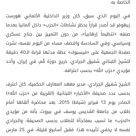
الخاصة به.
في اليوم الذي سبق، كان وزير الداخلية الألماني هورست
زيهوفر قد أصدر قراراً بحظر نشاطات «الحزب» داخل ألمانيا بعدما
صنفه «تنظيماً إرهابياً»، من دون التمييز بين جناح عسكري
وسياسي. وفي السادسة والنصف مساء من اليوم نفسه، نشرت
صفحة الجمعية على «فيسبوك» عظة مدتها قرابة الـ40 دقيقة
للشيخ اللبناني شفيق الجرادي، خريج حوزة قُم، في إيران، وأحد
مؤيدي «حزب الله» بحسب اعترافه.
الشيخ شفيق الجرادي، مدير معهد المعارف الحكمية، كان اعترف
بحسب عدد صحيفة «الأخبار» اللبنانية (القريبة من «حزب الله»)
الصادر يوم 13 فبراير (شباط) 2015. بعد محاضرة ألقاها أمام
طلاب من جامعة القديس يوسف في بيروت، بأنه من مؤيدي
«الحزب» ما تسبب بمفاجأة للطلاب بحسب الصحيفة. والجرادي
نفسه لا يخفي تأييده هذا. فقبل أسابيع قليلة، في 25 مارس