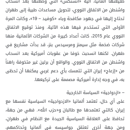
طليعتها ألمانيا، آلية «انستكس» التي وضعتها بعد انسحاب
واشنطن من الاتفاق النووي، لتحويل مساعدات طبية إلى طهران
تحتاج إليها في جهود مكافحة وباء «كوفيد – 19»، وكانت المرة
الأولى التي تستخدم فيها هذه الآلية. ومنذ توقيع الاتفاق
النووي عام 2015، كانت أعداد كبيرة من الشركات الألمانية منها
شركات ضخمة مثل سيمنز ومرسيدس بنز، قد بدأت مشاريع في
طهران. لكنها انسحبت خوفا من عقوبات أميركية بعد انسحاب
واشنطن من الاتفاق النووي. والواقع أن برلين غير متخوفة راهناً
من «إزعاج» إيران التي تتمسك بأي دعم غربي يمكنها أن تحظى
به، في وجه إدارة أميركية مصممة على تركيعها.
– «ازدواجية» السياسة الخارجية
على أي حال، تعتمد ألمانيا «الازدواجية» السياسية نفسها مع
إيران، كالتي تعتمدها مع طالبان و«حزب الله». فهي من جهة،
تحافظ على العلاقة السياسية الجيدة مع النظام في طهران،
ومن جهة أخرى تعتقل جواسيسه في ألمانيا وتحاكمهم،