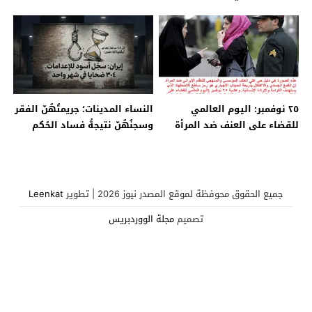
ضد الإعدامات
شعب منتفض
٢٥ نوفمبر: اليوم العالمي
النساء المدينات؛ جريمتُهُنّ الفقر
للقضاء على العنف ضد المرأة
وسجنُهُنّ نتيجةُ فساد الحُكم
جميع الحقوق محوفظة لموقع المصدر نيوز 2026 | تطوير
Leenkat
تصميم
مجلة الووردبريس